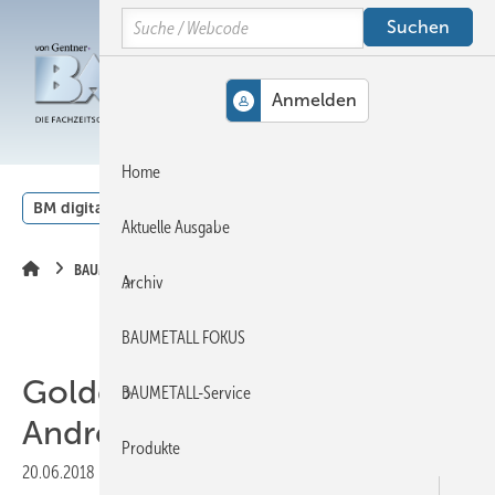
Springe
Springe
Springe
Search
auf
auf
auf
Hauptinhalt
Hauptmenü
SiteSearch
MENÜ
Home
BM digital
Veranstaltungen
Kalender
English
Aktuelle Ausgabe
BAUMETALL-TV
Archiv
BAUMETALL FOKUS
Goldener Lötkolben für
BAUMETALL-Service
Andreas Buck
Produkte
20.06.2018
|
Druckvorschau