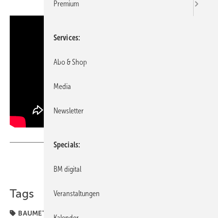
Premium
Services
Abo & Shop
Media
Newsletter
Specials
Teilen
Link kopieren
BM digital
Tags
Veranstaltungen
BAUMETALL-TV
Buck
Lötkolben
Kalender