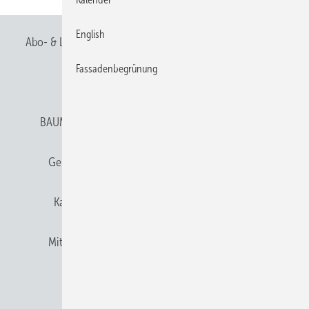
English
Abo- & Leserservice
AGB
Alle Inhalte chronologisch
Fassadenbegrünung
Anmelden
Anmeldung & Registrierung
BAUMETALL abonnieren
Datenschutz
E-Paper
Gentner Verlag
Gentner Verlag
Impressum
Karriere bei Gentner
Team
Mediaservice
Mitgliedschaften und Engagement
Newsletter
Privacy Manager
RSS-Feed