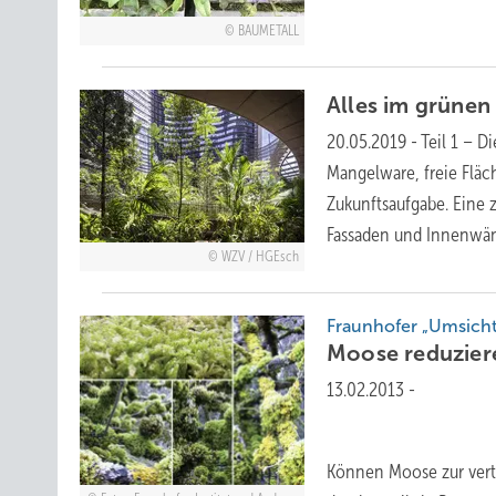
BAUMETALL
Alles im grüne
20.05.2019
-
Teil 1 – D
Mangelware, freie Fläch
Zukunftsaufgabe. Eine 
Fassaden und Innenwän
WZV / HGEsch
Fraunhofer „Umsicht
Moose reduzie
13.02.2013
-
Können Moose zur verti