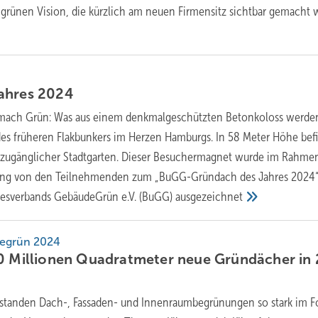
r grünen Vision, die kürzlich am neuen Firmensitz sichtbar gemacht 
ahres
2024
mach Grün: Was aus einem denkmalgeschützten Betonkoloss werde
 des früheren Flakbunkers im Herzen Hamburgs. In 58 Meter Höhe bef
s zugänglicher Stadtgarten. Dieser Besuchermagnet wurde im Rahme
ung von den Teilnehmenden zum „BuGG-Gründach des Jahres 2024
esverbands GebäudeGrün e.V. (BuGG)
ausgezeichnet
degrün 2024
10 Millionen Quadratmeter neue Gründächer in
standen Dach-, Fassaden- und Innenraumbegrünungen so stark im F