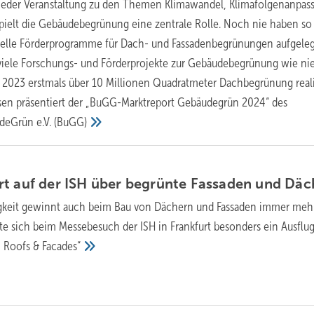
 jeder Veranstaltung zu den Themen Klimawandel, Klimafolgenanpas
spielt die Gebäudebegrünung eine zentrale Rolle. Noch nie haben so 
ielle Förderprogramme für Dach- und Fassadenbegrünungen aufgeleg
 viele Forschungs- und Förderprojekte zur Gebäudebegrünung wie nie
2023 erstmals über 10 Millionen Quadratmeter Dachbegrünung realis
ysen präsentiert der „BuGG-Marktreport Gebäudegrün 2024“ des
deGrün e.V.
(BuGG)
t auf der ISH über begrünte Fassaden und
Däc
gkeit gewinnt auch beim Bau von Dächern und Fassaden immer meh
e sich beim Messebesuch der ISH in Frankfurt besonders ein Ausflug
n Roofs &
Facades“