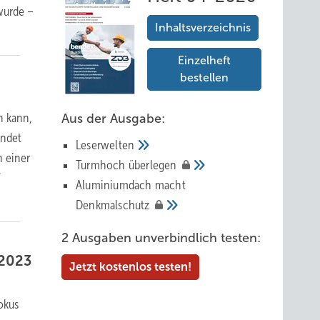
wurde –
Inhaltsverzeichnis
Einzelheft
bestellen
n kann,
Aus der Ausgabe:
indet
Leserwelten
n einer
Tur mhoch
überlegen
“
Aluminiumdach macht
Denkmalschutz
2 Ausgaben unverbindlich testen:
 2023
Jetzt kostenlos testen!
okus