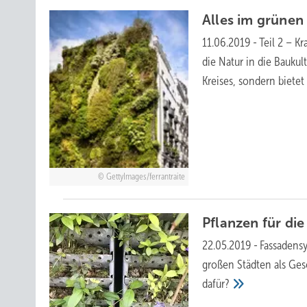
Alles im grüne
11.06.2019
-
Teil 2 – K
die Natur in die Baukul
Kreises, sondern biet
GettyImages/ferrantraite
Pflanzen für di
22.05.2019
-
Fassadens
großen Städten als Ges
dafür?