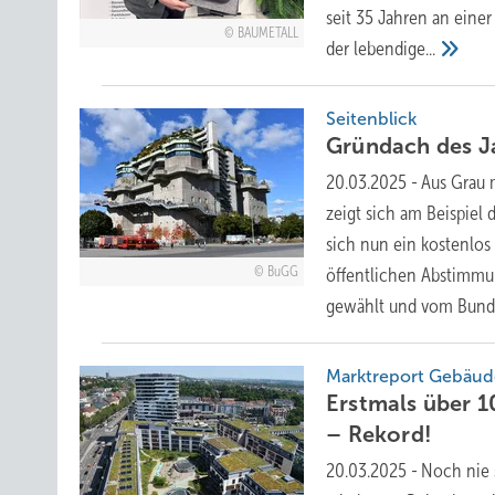
seit 35 Jahren an eine
BAUMETALL
der
lebendige...
Seitenblick
Gründach des J
20.03.2025
-
Aus Grau 
zeigt sich am Beispiel
sich nun ein kostenlo
BuGG
öffentlichen Abstimm
gewählt und vom Bund
Marktreport Gebäu
Erstmals über 
–
Rekord!
20.03.2025
-
Noch nie 