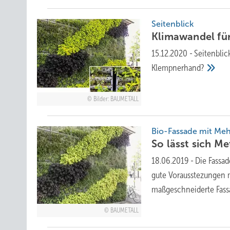
Seitenblick
Klimawandel fü
15.12.2020
-
Seitenblic
Klempnerhand?
Bilder: BAUMETALL
Bio-Fassade mit Meh
So lässt sich Me
18.06.2019
-
Die Fassad
gute Vorausstezungen m
maßgeschneiderte Fas
BAUMETALL