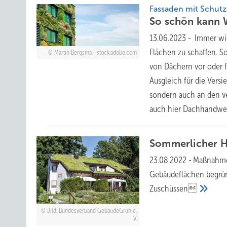
Fassaden mit Schutz
So schön kann
13.06.2023
-
Immer wich
Flächen zu schaffen. 
Martin Bergsma - stock.adobe.com
von Dächern vor oder 
Ausgleich für die Vers
sondern auch an den v
auch hier Dachhandwer
Sommerlicher
H
23.08.2022
-
Maßnahmen
Gebäudeflächen begrüne
Zuschüssen
Bild: Bundesverband GebäudeGrün e.
V.