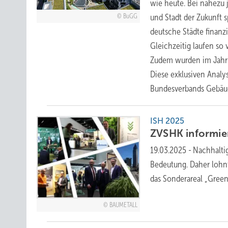
wie heute. Bei nahezu
und Stadt der Zukunft 
BuGG
deutsche Städte finanz
Gleichzeitig laufen so
Zudem wurden im Jahr 
Diese exklusiven Anal
Bundesverbands Gebäu
ISH 2025
ZVSHK informier
19.03.2025
-
Nachhalti
Bedeutung. Daher lohnt
das Sonderareal „Gree
BAUMETALL