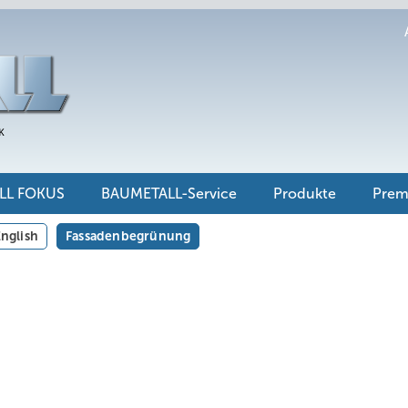
LL FOKUS
BAUMETALL-Service
Produkte
Pre
nglish
Fassadenbegrünung