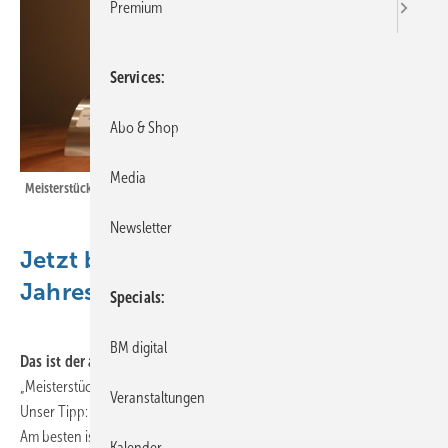
Premium
Services
Abo & Shop
Media
Meisterstück des Jahres: Jetzt bewerben!
Newsletter
Jetzt bewerben: Meisterstück des
Jahres!
Specials
BM digital
Das ist der absolute Hammer:
Der traditionsreiche Wettbewerb
„Meisterstück des Jahres“ geht in die nächste Runde.
Veranstaltungen
Unser Tipp:
Am besten ist es, sich direkt nach bestandener Prüfung zur Teilnahme
Kalender