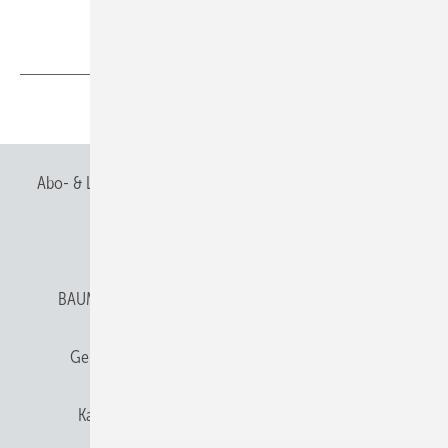
Alle anzeigen
Teilen
Link kopieren
Abo- & Leserservice
AGB
Alle Inhalte chronologisch
Anmelden
Anmeldung & Registrierung
BAUMETALL abonnieren
Datenschutz
E-Paper
Gentner Verlag
Gentner Verlag
Impressum
Karriere bei Gentner
Team
Mediaservice