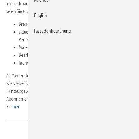
im Hochbau.
Erhalten Sie immer
praxisbezogene Informationen
und
seien Sie top aktuell und gut informiert über:
English
Branchenneuigkeiten
Fassadenbegrünung
aktuelle Architekturtrends und zeitgemäße
Verarbeitungstechniken
Material- und Produktneuheiten
Bearbeitungsmaschinen und Werkzeuge
Fachvorschriften
Als
führende Fachzeitschrift der Klempnerbranche, zeigt
BAUMETALL
wie vielseitig der Werkstoff Metall eingesetzt werden kann
. Die
Printausgabe
erscheint acht Mal im Jahr. Sie
wird ausschließlich im
Abonnement und im Direktvertrieb verkauft. Direkt zum Abo gelangen
Sie
hier
.
Teilen
Link kopieren