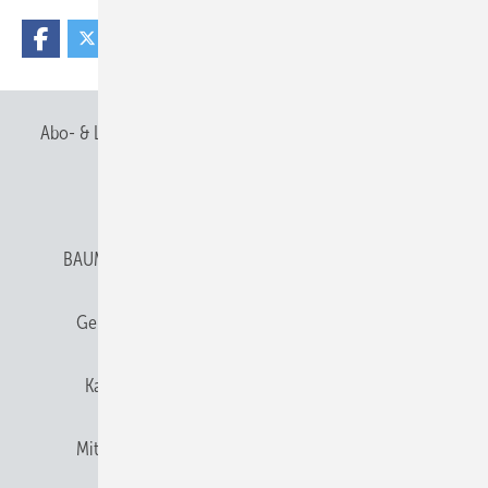
Abo- & Leserservice
AGB
Alle Inhalte chronologisch
Anmelden
Anmeldung & Registrierung
BAUMETALL abonnieren
Datenschutz
E-Paper
Gentner Verlag
Gentner Verlag
Impressum
Karriere bei Gentner
Team
Mediaservice
Mitgliedschaften und Engagement
Newsletter