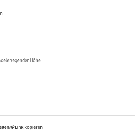
en
indelerregender Höhe
eilen
Link kopieren