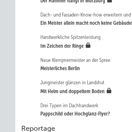
De r Ha mmer hängt in Würzburg
D ach- und Fassaden-Know-how erweitern und 
Ein Meister allein macht noch keine Gebäude
Handwerkliche Spitzenleistung
Im Zeichen der Ringe
Neue Klempnermeister an der Spree
Me isterliches Berlin
Jungmeister glänzen in Landshut
Mit Helm und doppeltem Boden
Drei Typen im Dachhandwerk
Papps c hild oder Hoch glanz-Flyer?
Reportage