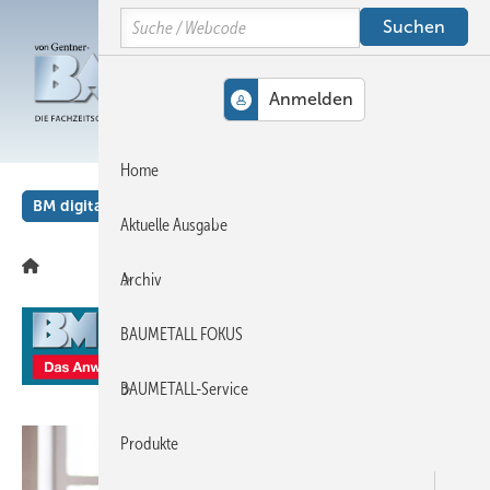
Springe
Springe
Springe
Search
auf
auf
auf
Hauptinhalt
Hauptmenü
SiteSearch
MENÜ
Home
BM digital
Veranstaltungen
Kalender
English
Aktuelle Ausgabe
Archiv
BAUMETALL FOKUS
BAUMETALL-Service
Produkte