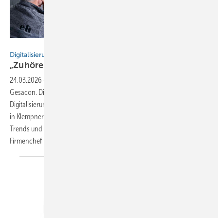
Bild: Gesacon
Digitalisierung maßgesch neidert
„Zuhören ist unsere
Stärke“
24.03.2026
-
Wer BAUMETALL kennt, kennt in der Regel auch
Gesacon. Die Schweizer Unternehmensberatung, die sich auf
Digitalisierungslösungen für die Blechbearbeitung spezialisiert hat, ist
in Klempnerkreisen eine feste Größe. Über Hintergründe, aktuelle
Trends und die Zukunft der Branche sprach BAUMETALL mit
Firmenchef David Greco
U.W.