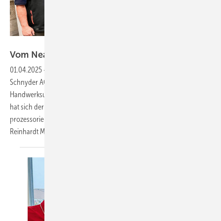
Bild: RAS Reinhardt Maschinenbau
Vom Nean der-tal ins
digi-tal
01.04.2025
-
Werkstatt- und Projektberichte Die Spenglerei
Schnyder AG aus Elgg (CH) ist ein innovations­getriebenes
Handwerksunternehmen. Unter der Leitung von Valentin Schnyder
hat sich der Betrieb von einer klassischen Spenglerei zu einem
prozessorientierten Vorreiter entwickelt Von Willy Stahl (RAS
Reinhardt Maschinenbau
GmbH)