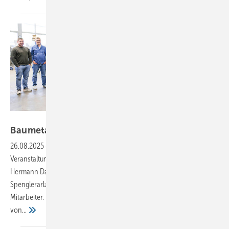
Bild: BAUMETALL
Baumetaller voller
Vorfreude
26.08.2025
-
Der BAUMETALL-Treff BM digital plant aktuell die nächste
Veranstaltung im Fachbetrieb des Tiroler Spenglerteams von
Hermann Dagn. Der auf die Ausführung von Dachdecker- und
Spenglerarbeiten spezialisierte Fachbetrieb beschäftigt rund 50
Mitarbeiter. Neben der Neueindeckung, Sanierung und Wartung
von...