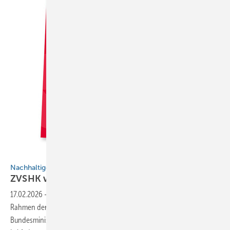
Bild: © INQA / ZVSHK
Nachhaltige Softwareeinführung im Handwerk
ZVSHK veröffentlicht
Praxisle itfaden
17.02.2026
-
Der Zentralverband Sanitär Heizung Klima (­ZVSHK) hat im
Rahmen der Initiative Neue Qualität der Arbeit (INQA) des
Bundesministeriums für Arbeit und Soziales (BMAS) einen neuen