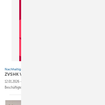
INQA / ZVSHK
Nachhaltige Softwareeinführung im Handwerk
ZVSHK Veröffentlicht
Praxisleitfaden
12.01.2026
-
Der Fokus zur Softwareeinführung im Handwerk ist auf
Beschäftigte von Fachbetrieben gerichtet