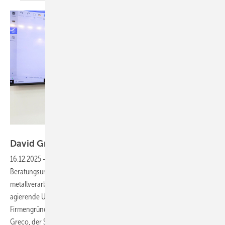
Bild: BAUMETALL
Dav id Greco führt ­Gesacon-Vision
fort
16.12.2025
-
Die Gesacon AG ist ein etabliertes
Beratungsunternehmen für die digitale Transformation
metallverarbeitender Spengler-Fachbetriebe. Das im DACHS-Raum
agierende Unternehmen blickt auch nach dem Tod des
Firmengründers Luigi Greco zuversichtlich in die Zukunft: David
Greco, der Sohn des Gründers,
hat...