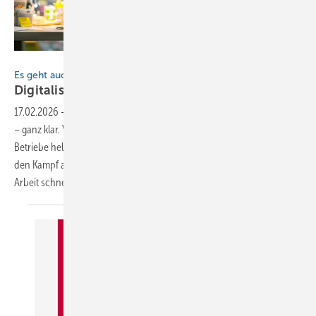
Bild: PRI - stock.adobe.com
Es geht auch ohne IT-Wissen
Digitalisierung einfach
gemacht
17.02.2026
-
Dachhandwerker sind lieber auf der Baustelle als im Büro
– ganz klar. Verwaltung muss aber nun mal sein. Gerade für kleinere
Betriebe helfen sogenannte No-Code-Lösungen, der Zettelwirtschaft
den Kampf anzusagen und die wenig geliebte Schreib- und Orga-
Arbeit schneller und effizienter zu erledigen Von Ursula
Wirtz