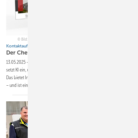
Bild: vegefox.com - stock.adobe.com und Bedachungen Sindermann GmbH
Kontaktaufnahme der besonderen Art
Der Chef als
Avatar
13.05.2025
-
Der Dortmunder Fachbetrieb Bedachungen Sindermann
setzt KI ein, um auf Kundenanfragen direkt und effizient zu antworten.
Das bietet Interessenten und Unternehmen einen enormen Mehrwert
– und ist ein klarer Schritt in die Zukunft  Von Ursula
Wirtz