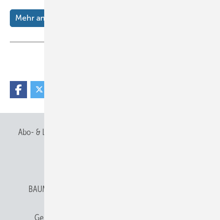
Mehr anzeigen
Teilen
Link kopieren
Abo- & Leserservice
AGB
Alle Inhalte chronologisch
Anmelden
Anmeldung & Registrierung
BAUMETALL abonnieren
Datenschutz
E-Paper
Gentner Verlag
Gentner Verlag
Impressum