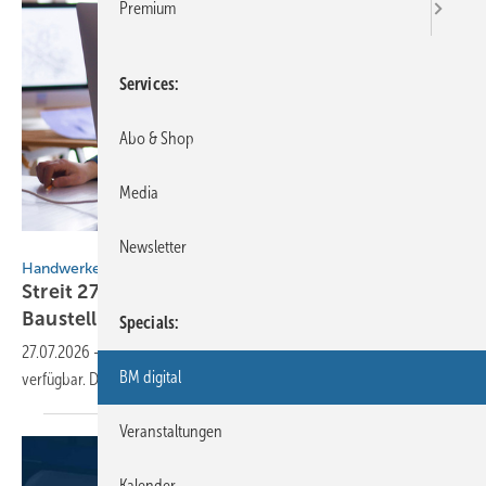
Premium
Services
Abo & Shop
Media
lenetsnikolai - stock.adobe.com
Newsletter
Handwerkersoftware
Streit 27.0: Neue Funk­tio­nen für Büro und
Bau­stelle
Specials
27.07.2026
-
Die Streit Hand­wer­ker­soft­ware ist in Version 27.0
BM digital
verfügbar. Das Update bringt neue Apps und
Funk­tionen.
Veranstaltungen
Kalender