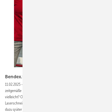
Bild: Gesacon
Bendex.web: The next big thing
11.02.2025
-
Woran lassen sich moderne Spenglerinnen und
zeitgemäße Dachhandwerker identifizieren? An coolen Tattoos
vielleicht? Oder eher an der hochpräzisen und blitzschnellen
Laserschneidanlage in der Werkstatt? Weder noch! Obwohl? Aber
dazu später mehr. Zunächst richtet dieser Artikel den Blick auf