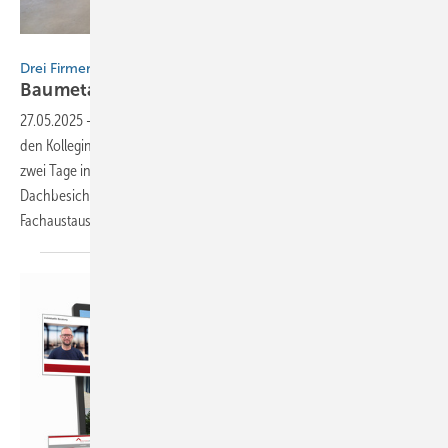
BAUMETALL
Drei Firmen. Zwei Tage. Eine coole Community.
Baumetaller in der Schweiz
27.05.2025
-
Im Mai 2025 war der BAUMETALL-Treff zusammen mit
den Kolleginnen und Kollegen des BM digital Anwender-Netzwerks
zwei Tage in der Schweiz unterwegs. Maschinentests,
Dachbesichtigungen, Werkstattbesichtigungen und viel
Fachaustausch
inklusive!