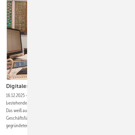
Digitales Projektmanagement im
Bestand
16.12.2025
-
Die Umgestaltung, Modernisierung oder Sanierung
bestehender Gebäude erfordert eine detaillierte Bauzeitenplanung.
Das weiß auch Heike Eisenhut-Schumann. Sie ist seit 2018
Geschäftsführerin der 1992 von Michael und Annerose Risch
gegründeten Bau-Planung-Risch Ingenieurgesellschaft mbH.
Als...