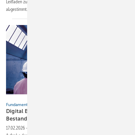
Leitfaden zur Einführung von Software im Handwerksbetrieb ­final
abgestimmt. Der Leitfaden wurde nach den Vorgaben des
BMAS...
Bild: Messe München
Fundament für die Bauwende
Digital Bau 2026 fokussiert
­Bestandsdigitalisierung
17.02.2026
-
Die Sanierung des Gebäudebestands ist die zentrale