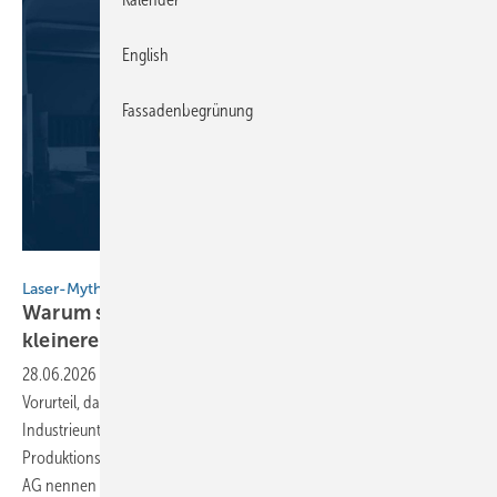
English
Fassadenbegrünung
Spiegel AG
Laser-Mythos im Faktencheck
Warum sich moderne Schneidtechnik auch für
kleinere Fachbetriebe
lohnt
28.06.2026
-
In der Blechbearbeitung hält sich hartnäckig das
Vorurteil, dass Laserschneidmaschinen ausschließlich großen
Industrieunternehmen mit riesigen Hallen und komplexen
Produktionslinien vorbehalten sind. Die Profis der Gebrüder Spiegel
AG nennen entscheidende Faktoren für den wirtschaftlichen