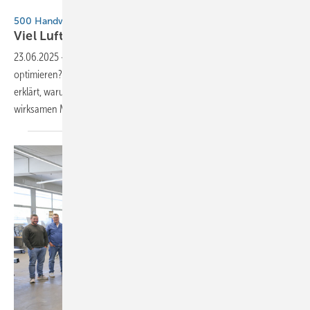
Bild: Behrendt und Rausch
500 Handwerkerseiten im Sofatest
Viel Luft nach
oben
23.06.2025
-
Sollten Handwerksbetriebe ihre Internetpräsenz
optimieren? Dachdeckermeister Jörg Mosler meint: Unbedingt! Er
erklärt, warum das so wichtig ist und wie es mit einfachen, aber
wirksamen Mitteln umgesetzt werden kannVon Ursula
Wirtz