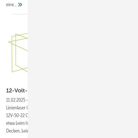
eine...
Bild: Bosch
12-Volt-Linienlase r von
Bosch
11.02.2025
-
Mit zwei neuen Nivelliergeräten – dem 360-Grad-
Linienlaser GLL 12V-100-33 CG Professional und dem Kombilaser GCL
12V-50-22 CG Professional – erleichtert Bosch präzises Ausrichten,
etwa beim Installieren von Trockenbauwänden und abgehängten
Decken, beim Verlegen von Fliesen und Leitungen, bei
der...