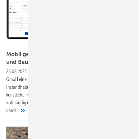
Bild: CSG Aupos
Mobil geplant und KI-gestützt: Instandhaltung
und
Baustellenplanung
26.08.2025
-
Mit M-Kart 4.0 stellt die CSG Aupos Software Solutions
GmbH eine neue Generation ihrer bewährten
Instandhaltungssoftware M-Kart vor. Die neueste Version vereint
künstliche Intelligenz, mobile Anwendungsmöglichkeiten sowie eine
vollständig integrierte Montage- und Baustellenplanung – und setzt
damit...