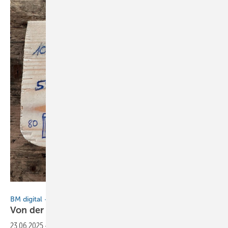
Bild: Bless AG
BM digital – das Anwendernetzwerk
Von der Dachlatte ins
System
23.06.2025
-
Gregor Bless zeigt Wege in die Spenglerzukunft – von