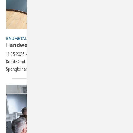
Bild: BAUMETALL
BAUMETALL-Netzwerktreffen in Landsberg
Handwerk trif ft
Hightech
11.05.2026
-
30 Fachleute aus drei Ländern informieren sich bei der
Krehle GmbH über die digitale Transformation im
Spenglerhandwerk Von Andreas
Buck