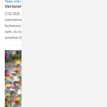
Tipps und digitale Hilfsmittel
Verlorene Aufträge sind
te uer
17.02.2026
-
Ein Angebot ist kein Abschluss, sondern eine
unternehmerische Vorleistung. Meist fließen Chef-Zeit, spezielles
Fachwissen, sehr viel Erfahrung und Aufmerksamkeit hinein – oft
mehr, als im Alltag sichtbar ist. Bleibt ein Angebot ohne Auftrag,
entstehen Kosten ohne Gegenwert und Produktivität
geht...