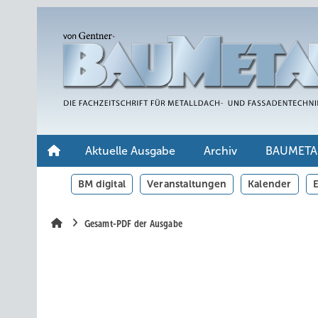
Springe
Springe
Springe
auf
auf
auf
Hauptinhalt
Hauptmenü
SiteSearch
Aktuelle Ausgabe
Archiv
BAUMETA
BM digital
Veranstaltungen
Kalender
E
Gesamt-PDF der Ausgabe