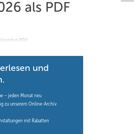
26 als PDF
olgenden PDF:
terlesen und
n.
be – jeden Monat neu
ng zu unserem Online-Archiv
nstaltungen mit Rabatten