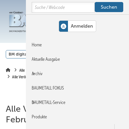
Springe
Springe
Springe
Search
auf
auf
auf
Hauptinhalt
Hauptmenü
SiteSearch
MENÜ
Home
BM digital
Veranstaltungen
Kalender
English
Aktuelle Ausgabe
Alle Inhalte chronologisch
Archiv
Alle Veröffentlichungen im Februar 2004
BAUMETALL FOKUS
BAUMETALL-Service
Alle Veröffentlichungen im
Produkte
Februar 2004