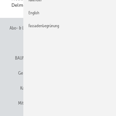
Delmenhorst
01.02.2004
English
Fassadenbegrünung
Abo- & Leserservice
AGB
Alle Inhalte chronologisch
Anmelden
Anmeldung & Registrierung
BAUMETALL abonnieren
Datenschutz
E-Paper
Gentner Verlag
Gentner Verlag
Impressum
Karriere bei Gentner
Team
Mediaservice
Mitgliedschaften und Engagement
Newsletter