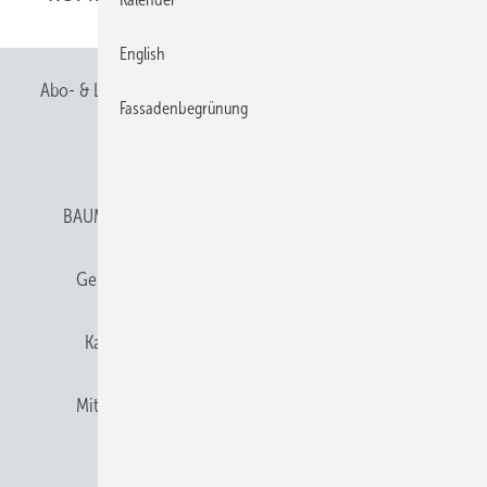
English
Abo- & Leserservice
AGB
Alle Inhalte chronologisch
Fassadenbegrünung
Anmelden
Anmeldung & Registrierung
BAUMETALL abonnieren
Datenschutz
E-Paper
Gentner Verlag
Gentner Verlag
Impressum
Karriere bei Gentner
Team
Mediaservice
Mitgliedschaften und Engagement
Newsletter
Privacy Manager
RSS-Feed