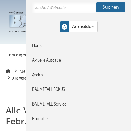
Springe
Springe
Springe
Search
auf
auf
auf
Hauptinhalt
Hauptmenü
SiteSearch
MENÜ
Home
BM digital
Veranstaltungen
Kalender
English
Aktuelle Ausgabe
Alle Inhalte chronologisch
Archiv
Alle Veröffentlichungen im Februar 2005
BAUMETALL FOKUS
BAUMETALL-Service
Alle Veröffentlichungen im
Produkte
Februar 2005