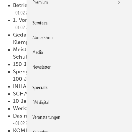
Premium
Betriebsgründung im Sommer 1998
01.02.2005
1. Vorschau auf die Dach + Wand in Leipzig
Services
01.02.2005
Gedanken über die Entwicklung des
Abo & Shop
Klempnerhandwerks
01.02.2005
Meisterstücke 2005 von der Robert-Mayer-
Media
Schule in Stuttgart
01.02.2005
150 Jahre Aluminium
01.02.2005
Newsletter
Spenglerarbeiten und Ornamente wie vor
100 Jahren
01.02.2005
INHALT
01.02.2005
Specials
SCHAUFENSTER
01.02.2005
10 Jahre NedZink
01.02.2005
BM digital
Werkzeuge + Maschinen
01.02.2005
Das neue Justizgebäude in Antwerpen
Veranstaltungen
01.02.2005
KOMMENTAR
01.02.2005
Kalender