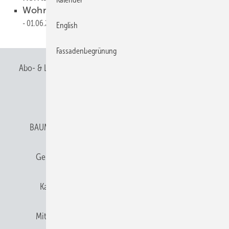
Wohnhaus in dunklem Gewand
01.06.2006
English
Fassadenbegrünung
Abo- & Leserservice
AGB
Alle Inhalte chronologisch
Anmelden
Anmeldung & Registrierung
BAUMETALL abonnieren
Datenschutz
E-Paper
Gentner Verlag
Gentner Verlag
Impressum
Karriere bei Gentner
Team
Mediaservice
Mitgliedschaften und Engagement
Newsletter