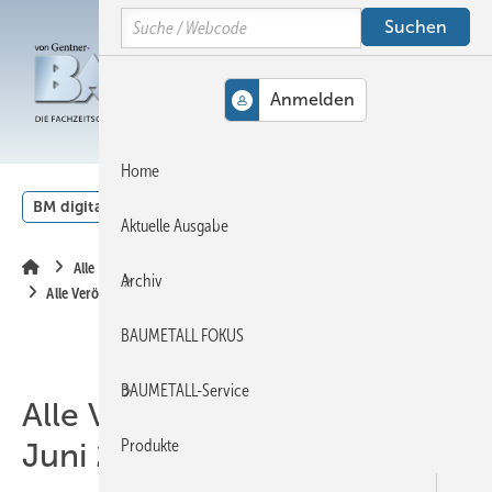
Springe
Springe
Springe
Search
auf
auf
auf
Hauptinhalt
Hauptmenü
SiteSearch
MENÜ
Home
BM digital
Veranstaltungen
Kalender
English
Aktuelle Ausgabe
Alle Inhalte chronologisch
Archiv
Alle Veröffentlichungen im Juni 2006
BAUMETALL FOKUS
BAUMETALL-Service
Alle Veröffentlichungen im
Produkte
Juni 2006