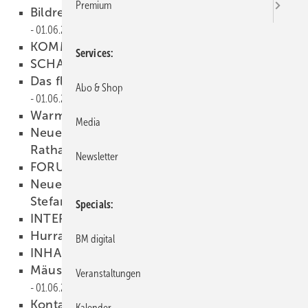
Premium
Bildreport: Ein Türmchen für Schwabing
01.06.2006
KOMMENTAR
01.06.2006
Services
SCHAUFENSTER
01.06.2006
Das fleißige Lieschen in der Wanne
Abo & Shop
01.06.2006
Warmwasser vom Metalldach
01.06.2006
Media
Neues Kupferdach für das historische
Rathaus in Eisleben
01.06.2006
Newsletter
FORUM
01.06.2006
Neuer Zwiebelturm für die Filialkirche St.
Stefan in Unterschwillach
01.06.2006
Specials
INTERNET
01.06.2006
Hurra, wir sind Meister!
01.06.2006
BM digital
INHALT
01.06.2006
Mäuse-Regen oder ein schlauer Hund
Veranstaltungen
01.06.2006
Kontakt-Korrosion
01.06.2006
Kalender