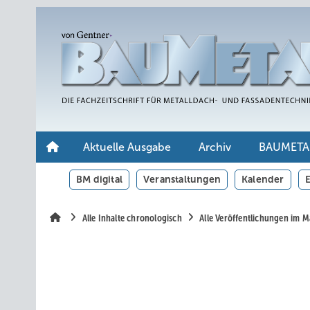
Springe
Springe
Springe
auf
auf
auf
Hauptinhalt
Hauptmenü
SiteSearch
Aktuelle Ausgabe
Archiv
BAUMETA
BM digital
Veranstaltungen
Kalender
E
Alle Inhalte chronologisch
Alle Veröffentlichungen im 