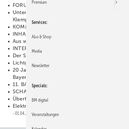
Premium
FORUM
01.04.2007
Unterschiedliche Tarifsysteme verunsichern
Klempner und Dachdecker
01.04.2007
Services
KOMMENTAR
01.04.2007
INHALT
01.04.2007
Abo & Shop
Aus weiß mach heiß
01.04.2007
INTERNET
01.04.2007
Media
Der Spengler und die wilde 13
01.04.2007
Lichtgeschwindigkeit
01.04.2007
Newsletter
20 Jahre Spenglermeistervereinigung
Bayern e.V.
01.04.2007
11. BAUMETALL-Treff
01.04.2007
Specials
SCHAUFENSTER
01.04.2007
Überflügelt
01.04.2007
BM digital
Elektro-Smog ein Thema für den Klempner?
01.04.2007
Veranstaltungen
Kalender