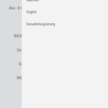
Abo- & Leserservice
AGB
Alle Inhalte chronologisch
English
Anmelden
Anmeldung & Registrierung
Fassadenbegrünung
BAUMETALL abonnieren
Datenschutz
E-Paper
Gentner Verlag
Gentner Verlag
Impressum
Karriere bei Gentner
Team
Mediaservice
Mitgliedschaften und Engagement
Newsletter
Privacy Manager
RSS-Feed
© 2026 BAUMETALL