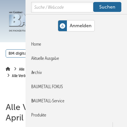
Springe
Springe
Springe
Search
auf
auf
auf
Hauptinhalt
Hauptmenü
SiteSearch
MENÜ
Home
BM digital
Veranstaltungen
Kalender
English
Aktuelle Ausgabe
Alle Inhalte chronologisch
Archiv
Alle Veröffentlichungen im April 2007
BAUMETALL FOKUS
BAUMETALL-Service
Alle Veröffentlichungen im
Produkte
April 2007