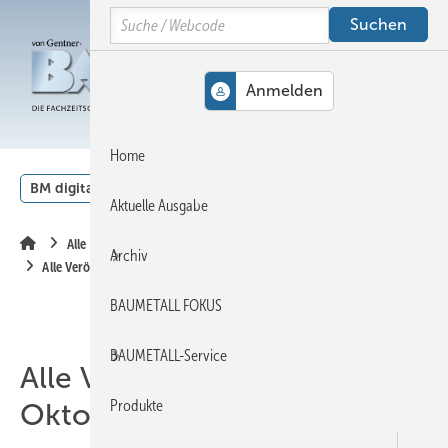
Springe
Springe
Springe
Search
auf
auf
auf
Hauptinhalt
Hauptmenü
SiteSearch
MENÜ
Home
BM digital
Veranstaltungen
Kalender
English
Aktuelle Ausgabe
Alle Inhalte chronologisch
Archiv
Alle Veröffentlichungen im Oktober 2009
BAUMETALL FOKUS
BAUMETALL-Service
Alle Veröffentlichungen im
Produkte
Oktober 2009