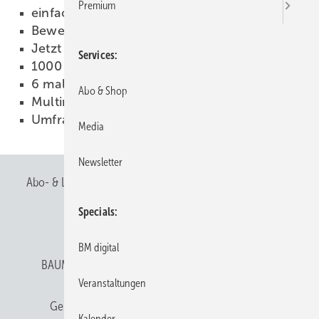
Premium
einfachLohn by SAGE
03.04.2012
Anzeige
Bewerbungsbogen online
02.04.2012
Jetzt aber schnell!
02.04.2012
Services
1000 Kraniche
02.04.2012
6 mal Edelstahl
02.04.2012
Abo & Shop
Multimedia für Klempner
02.04.2012
Umfrage
02.04.2012
Media
Newsletter
Abo- & Leserservice
AGB
Alle Inhalte chronologisch
Specials
Anmelden
Anmeldung & Registrierung
BM digital
BAUMETALL abonnieren
Datenschutz
E-Paper
Veranstaltungen
Gentner Verlag
Gentner Verlag
Impressum
Kalender