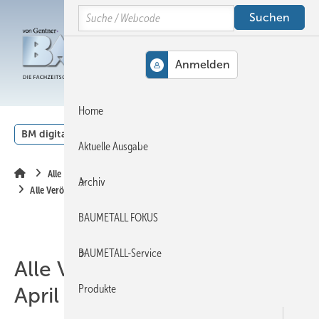
Springe
Springe
Springe
Search
auf
auf
auf
Hauptinhalt
Hauptmenü
SiteSearch
MENÜ
Home
BM digital
Veranstaltungen
Kalender
English
Aktuelle Ausgabe
Alle Inhalte chronologisch
Archiv
Alle Veröffentlichungen im April 2012
BAUMETALL FOKUS
BAUMETALL-Service
Alle Veröffentlichungen im
Produkte
April 2012