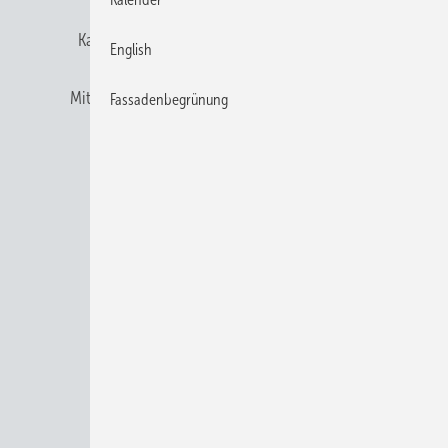
Karriere bei Gentner
Team
Mediaservice
English
Mitgliedschaften und Engagement
Newsletter
Fassadenbegrünung
Privacy Manager
RSS-Feed
© 2026 BAUMETALL