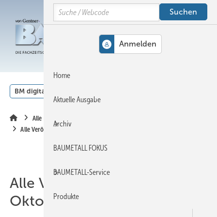
Springe
Springe
Springe
Search
auf
auf
auf
Hauptinhalt
Hauptmenü
SiteSearch
MENÜ
Home
BM digital
Veranstaltungen
Kalender
English
Aktuelle Ausgabe
Alle Inhalte chronologisch
Archiv
Alle Veröffentlichungen im Oktober 2012
BAUMETALL FOKUS
BAUMETALL-Service
Alle Veröffentlichungen im
Produkte
Oktober 2012