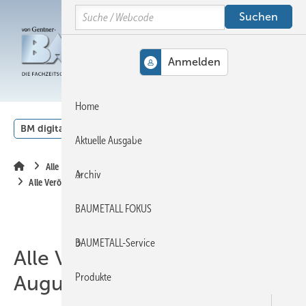
Springe
Springe
Springe
Search
auf
auf
auf
Hauptinhalt
Hauptmenü
SiteSearch
MENÜ
Home
BM digital
Veranstaltungen
Kalender
English
Aktuelle Ausgabe
Alle Inhalte chronologisch
Archiv
Alle Veröffentlichungen im August 2015
BAUMETALL FOKUS
BAUMETALL-Service
Alle Veröffentlichungen im
Produkte
August 2015