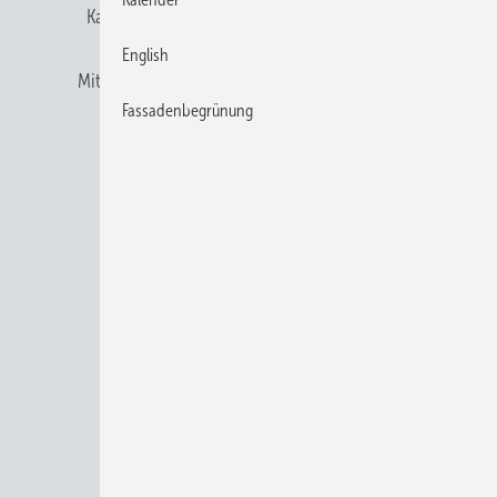
Karriere bei Gentner
Team
Mediaservice
English
Mitgliedschaften und Engagement
Newsletter
Fassadenbegrünung
Privacy Manager
RSS-Feed
© 2026 BAUMETALL