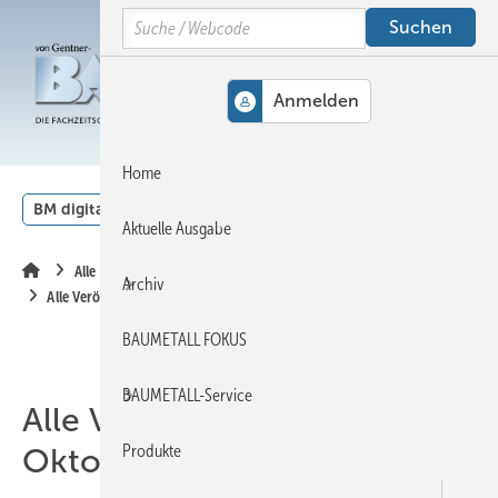
Springe
Springe
Springe
Search
auf
auf
auf
Hauptinhalt
Hauptmenü
SiteSearch
MENÜ
Home
BM digital
Veranstaltungen
Kalender
English
Aktuelle Ausgabe
Alle Inhalte chronologisch
Archiv
Alle Veröffentlichungen im Oktober 2016
BAUMETALL FOKUS
BAUMETALL-Service
Alle Veröffentlichungen im
Produkte
Oktober 2016