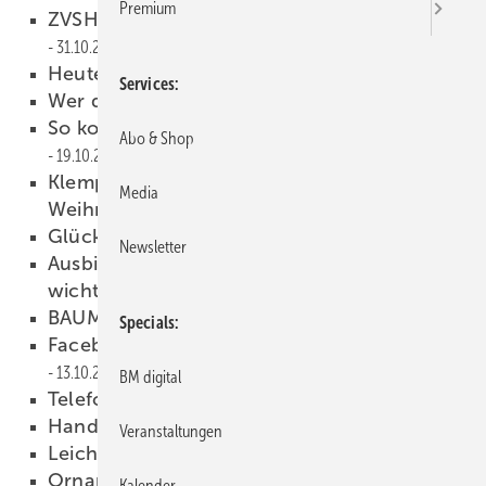
Premium
ZVSHK UNTER NEUER FÜHRUNG
31.10.2016
Heute im Briefkasten
19.10.2016
Services
Wer die Wahl hat, hat die Qual…
19.10.2016
So kommt Ihr Fachbetrieb in die Zeitung!
Abo & Shop
19.10.2016
Klempner helfen jetzt sogar dem
Media
Weihnachtsmann
19.10.2016
Glücksschmiede Handwerk
19.10.2016
Newsletter
Ausbilder im Handwerk: Deshalb sind sie so
wichtig!
14.10.2016
BAUMETALL aktiv
13.10.2016
Specials
Facebook-Gruppe meets BAUMETALL-Treff
13.10.2016
BM digital
Telefon-Terror
12.10.2016
Handwerker auf Höhenflug
12.10.2016
Veranstaltungen
Leichtmetall inspiriert
12.10.2016
Ornamente von Kaufmann
12.10.2016
Kalender