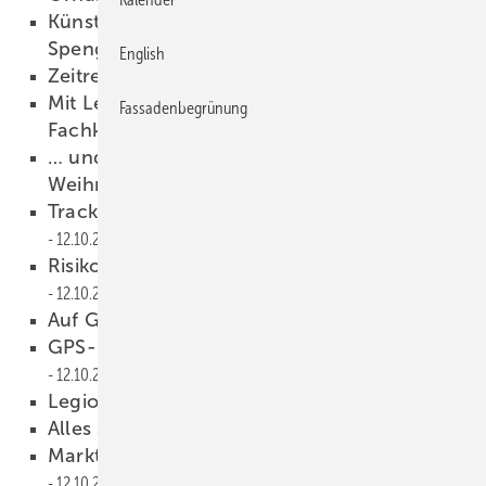
Künstlerische Eingebung durch
Spenglertechnik
12.10.2016
English
Zeitreise in die Zukunft
12.10.2016
Mit Leidenschaft und Emotionen gegen den
Fassadenbegrünung
Fachkräftemangel
12.10.2016
… und der Klempner hilft sogar dem
Weihnachtsmann!
12.10.2016
Track-Pilot optimiert Routenplanung
12.10.2016
Risikofaktor Baustellendiebstahl
12.10.2016
Auf Geschwindigkeit getrimmt
12.10.2016
GPS-unabhängige Langzeitortung
12.10.2016
Legionnaire
12.10.2016
Alles sauber …
12.10.2016
Markteinführung des TZ Schwenkbiegers
12.10.2016