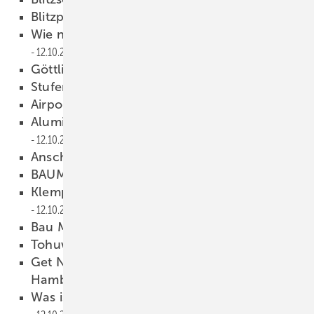
Blitzplaner
12.10.2016
Wie notwendig sind Fundamenterder?
12.10.2016
Göttlicher Blitzschutz
12.10.2016
Stufen und Falze
12.10.2016
Airport Turkmenistan
12.10.2016
Aluminium-Fliegen für einen guten Zweck
12.10.2016
Anschlussoptimierung
12.10.2016
BAUMETALL ist geschockt!
12.10.2016
Klempner-Azubis zeigen, was sie können!
12.10.2016
Bau München
12.10.2016
Tohuwabohu
12.10.2016
Get Nord – Klempnersonderschau in
Hamburg
12.10.2016
Was ist bloß mit dem Nachwuchs los?