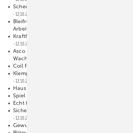
Schechtl S-Touch 3.0 mit neuem Monitor
12.10.2016
Bleifreies Weichlöten von Titanzink für mehr
Arbeitssicherheit
12.10.2016
Kraftform Kompakt Tool Finder von Wera
12.10.2016
Asco erneut unter den
Wachstumschampions
12.10.2016
Coil Processing von Forstner
12.10.2016
Klempner fliegen auf die Euroblech
12.10.2016
Haus S
12.10.2016
Spiel mit den Elementen
12.10.2016
Echt herausragend
12.10.2016
Sicher zu Hause und im Betrieb
12.10.2016
Gewusst wie!
12.10.2016
Blitzschutzfunktion der Attika
12.10.2016