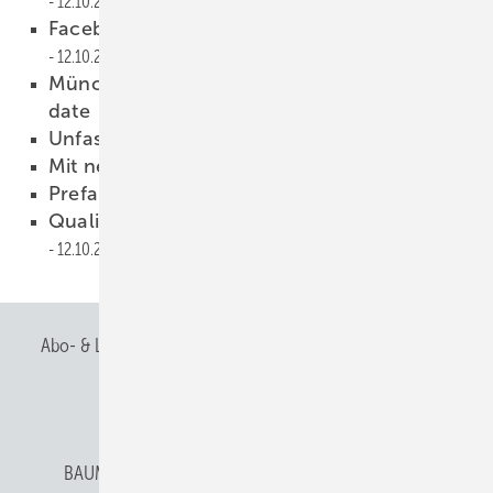
12.10.2016
Facebook-Gruppe meets BAUMETALL-Treff
12.10.2016
Münchner Podiumsdiskussion – Save the
date
12.10.2016
Unfassbar
12.10.2016
Mit neuem Internetauftritt
12.10.2016
Prefa-Reflexionen 2016
12.10.2016
Qualität, Beständigkeit, Sicherheit
12.10.2016
Abo- & Leserservice
AGB
Alle Inhalte chronologisch
Anmelden
Anmeldung & Registrierung
BAUMETALL abonnieren
Datenschutz
E-Paper