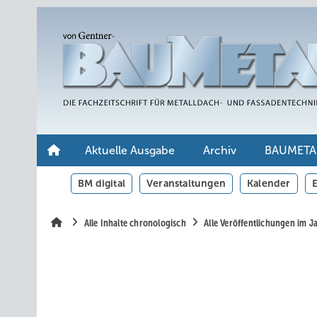
Springe
Springe
Springe
auf
auf
auf
Hauptinhalt
Hauptmenü
SiteSearch
Aktuelle Ausgabe
Archiv
BAUMETA
BM digital
Veranstaltungen
Kalender
E
Alle Inhalte chronologisch
Alle Veröffentlichungen im J