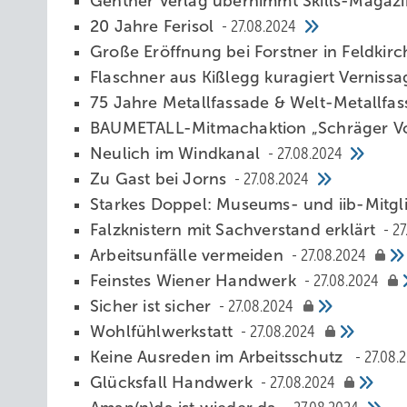
Gentner Verlag übernimmt Skills-Magaz
20 Jahre Ferisol
27.08.2024
Große Eröffnung bei Forstner in Feldkir
Flaschner aus Kißlegg kuragiert Vernissa
75 Ja hre Metallfassade & Welt-Metallf
BAUMETALL-Mitmachaktion „Schräger Vo
Neulich im Windkanal
27.08.2024
Zu Gast bei Jorns
27.08.2024
S tarkes Doppel: Museums- und iib-Mitg
Falzknistern mit Sachverstand erklärt
27
Arbeitsunfälle v ermeiden
27.08.2024
Feinstes Wiener Handwerk
27.08.2024
Sicher ist sicher
27.08.2024
Wohlfühlwerkstatt
27.08.2024
Keine Ausreden im ­Arbeitsschutz
27.08.
Glücksfall ­Handwer k
27.08.2024