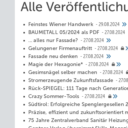
Alle Veröffentlic
Feinstes Wiener Handwerk
29.08.2024
BAUMETALL 05/2024 als PDF
27.08.2024
… al les nur Fassade?
27.08.2024
Gelungener Firmenauftritt
27.08.2024
Fassade neu den ken
27.08.2024
Magie der Hexagonie*
27.08.2024
Gesimsnägel selber machen
27.08.2024
Stromerzeugende Zukunftsfassade
27.0
Rück-SPIEGEL: 111 Tage nach Generati
Crazy Sommer-Tools
27.08.2024
Südtirol: Erfolgreiche Spenglergesellen
Präzise, effizient und zukunftsorientiert
75 Jahre Zentralverband Sanitär Heizun