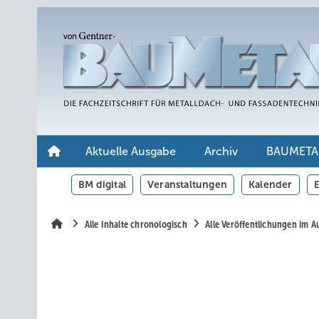
Springe
Springe
Springe
auf
auf
auf
Hauptinhalt
Hauptmenü
SiteSearch
Aktuelle Ausgabe
Archiv
BAUMETA
BM digital
Veranstaltungen
Kalender
E
Alle Inhalte chronologisch
Alle Veröffentlichungen im 