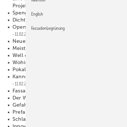
Projekt
11.02.2025
Spenglerkönigin Ma rion I.
11.02.2025
English
Dicht ist Pflicht
11.02.2025
Open Ho use bei Forstner in Feldkirch
Fassadenbegrünung
11.02.2025
N e ues aus der Wenz elerei
11.02.2025
Meisterstück des Jahres
11.02.2025
Well done
11.02.2025
Wohin soll denn die Reise gehn?
11.02.2025
Pok al für Necko
11.02.2025
Kanne, Wan ne, Handwerkskunst
11.02.2025
Fassadenjuwel in Costa Rica
11.02.2025
Der Wulst sei Dank
11.02.2025
Gefa hr durch Eisschan zen
11.02.2025
Prefa auf der Bau
11.02.2025
Schlanker, s marter
11.02.2025
Innovative Lösung en für automatisierte