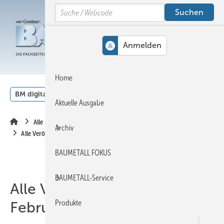
Springe
Springe
Springe
Search
auf
auf
auf
Hauptinhalt
Hauptmenü
SiteSearch
MENÜ
Home
BM digital
Veranstaltungen
Kalender
English
Aktuelle Ausgabe
Alle Inhalte chronologisch
Archiv
Alle Veröffentlichungen im Februar 2025
BAUMETALL FOKUS
BAUMETALL-Service
Alle Veröffentlichungen im
Produkte
Februar 2025