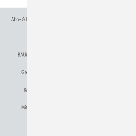
Abo- & Leserservice
AGB
Alle Inhalte chronologisch
Anmelden
Anmeldung & Registrierung
BAUMETALL abonnieren
Datenschutz
E-Paper
Gentner Verlag
Gentner Verlag
Impressum
Karriere bei Gentner
Team
Mediaservice
Mitgliedschaften und Engagement
Newsletter
Privacy Manager
RSS-Feed