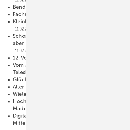
Bendex.web: The next big thing
11.02.2025
Fachmesse in Polen
11.02.2025
Kleinbetriebe: Alptraum oder Chance?
11.02.2025
Schornsteinbekleidungen digital gefertigt,
aber handwerklich und mit System befestigt
11.02.2025
12-Volt-Linienlase r von Bosch
11.02.2025
Vom Messstab ins Formular: Bluetooth-
Teleskop-Messstäbe
11.02.2025
Glück im Unglück
11.02.2025
All er guten Dinge …
11.02.2025
Wieland Uckrow
07.02.2025
Hochfester Stahl als Spielmacher für Real
Madrid
06.02.2025
Digitale Meldung des Lohnnachweises bis
Mitte Februar an die BG Bau
06.02.2025