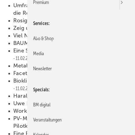
Premium
Umfrage Zukunftsperspektiven: Wohin geht
die Reise?
19.02.2025
Rosige Grüße
13.02.2025
Services
Zeig uns deine Welt!
12.02.2025
Viel Neues bei Zambelli
11.02.2025
Abo & Shop
BAUMETALL 01/2025 als PDF
11.02.2025
Eine Stadionikone ­erfindet sich neu
Media
11.02.2025
Metalldach für die Alba Arena
11.02.2025
Newsletter
Facettenreiches Stadion
11.02.2025
Bioklimatisches Architekturkonzept
11.02.2025
Specials
Harald Baisch putzt die Platte
11.02.2025
Uwe Nagel im Ruhestand
11.02.2025
BM digital
Workshoptipp
11.02.2025
PV-Manager im Klempnerhandwerk:
Veranstaltungen
Pilotkurs erfolgreich
11.02.2025
Eine Firma, drei Gewerke und ein starkes
Kalender