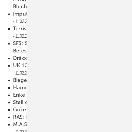
Blechbearbeitung
11.02.2025
I mpulse für die Z ukunft der Branche
11.02.2025
Tierische Le ichtgewichte von Kiesel
11.02.2025
SFS: Sichere Verbindungen für die
Befestigung von morgen
11.02.2025
Dräco: Gold-Vibes only
11.02.2025
UK 100: Größere Biegefreihei t bei Schechtl
11.02.2025
Biegem aster X-Bend
11.02.2025
Hammer-Werkzeug
11.02.2025
Enke füllt das Glück in Dosen
11.02.2025
Ste il gehen
11.02.2025
Grömo auf der Bau
11.02.2025
RAS: Neuer Tool Support
11.02.2025
M.A.S.C.-Zink-Über gangsadapter
11.02.2025