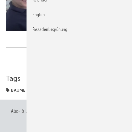
English
Fassadenbegrünung
ZVSHK
Teilen
Link kopieren
Tags
BAUMETALL-TV
ZVSHK
Abo- & Leserservice
AGB
Alle Inhalte chronologisch
Anmelden
Anmeldung & Registrierung