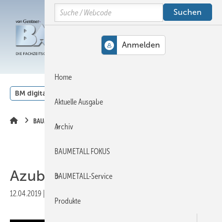
Springe
Springe
Springe
Search
auf
auf
auf
Hauptinhalt
Hauptmenü
SiteSearch
MENÜ
Home
BM digital
Veranstaltungen
Kalender
English
Aktuelle Ausgabe
BAUMETALL-TV
Archiv
BAUMETALL FOKUS
Azubi-Video mit Luisa Buck
BAUMETALL-Service
12.04.2019
|
Druckvorschau
Produkte