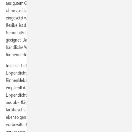
aus gutem Grund: Unabhängig von der Rinnengröße kann das System
ohne zusätzliche Halbfabrikate wie Rinnenverbinder oder Stoßprofile
eingesetzt werden. Ganz ohne Lagerhaltung und dafür entsprechend
flexibel ist die einfache Anwendung für halbrunde Rinnen der
Nenngrößen 250, 285, 333, 400 oder 500 mm gleichermaßen gut
geeignet. Das von den M.A.S.C.-Dachprofis aus Vöhringen entwickelte
handliche Werkzeug formt per Sickenprinzip zwei Vertiefungen am
Rinnenende ab.
In diese Tiefsicken werden spezielle, selbstklebende
Lippendichtprofile eingelegt. Alternativ ist es auch möglich, mit
Rinnenklebstoffen oder hochwertigen Silikonen zu arbeiten. M.A.S.C.
empfiehlt den Einsatz des Systems samt den dazu lieferbaren
Lippendichtprofilen zum Beispiel bei der Montage von Dachrinnen
aus oberflächenbeschichteten Baumetallen. Werkstoffe wie
farbbeschichtetes oder zinkplattiertes Aluminium werden dabei
ebenso genannt wie solche aus voroxidiertem Kupfer und
vorbewittertem Titanzink. Ein BAUMETALL-TV-Anwendervideo
veranschaulicht die einfache Anwendung des Systems.