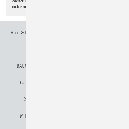
jederzeit möglich. Informationen zum Umgang mit Daten finden Sie
auch in unserer
Datenschutzerklärung
.
Abo- & Leserservice
AGB
Alle Inhalte chronologisch
Anmelden
Anmeldung & Registrierung
BAUMETALL abonnieren
Datenschutz
E-Paper
Gentner Verlag
Gentner Verlag
Impressum
Karriere bei Gentner
Team
Mediaservice
Mitgliedschaften und Engagement
Newsletter