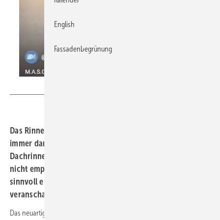
English
Fassadenbegrünung
BAUMETALL
Das Rinnen-Verbindungs-System von M.A.S.C. kommt
immer dann zum Einsatz, wenn das Löten von
Dachrinnennähten technisch nicht möglich und optisch
nicht empfehlenswert ist oder aber wirtschaftlich nicht
sinnvoll erscheint. Ein BAUMETALL-TV-Anwendervideo
veranschaulicht die einfache Anwendung des Systems
Das neuartige System erfreut sich zunehmender Beliebtheit und das