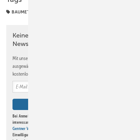
BAUMETALL-TV
Keine Zeit? Kein Problem mit dem BM
Newsletter!
Mit unserem Newsletter erhalten Sie regelmäßig von uns
ausgewählte Informationen und Neuigkeiten, gebündelt und
kostenlos direkt ins Postfach.
Bei Anmeldung zu diesem Newsletter bin ich damit einverstanden, über
interessante Verlags- und Online-Angebote
der Marken der Alfons W.
Gentner Verlag GmbH & Co. KG
informiert zu werden. Diese
Einwilligung kann ich jederzeit widerrufen und eine Abmeldung ist