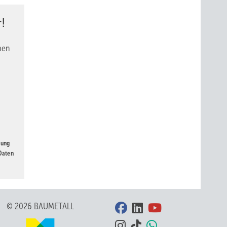
!
nen
gung
 Daten
© 2026 BAUMETALL