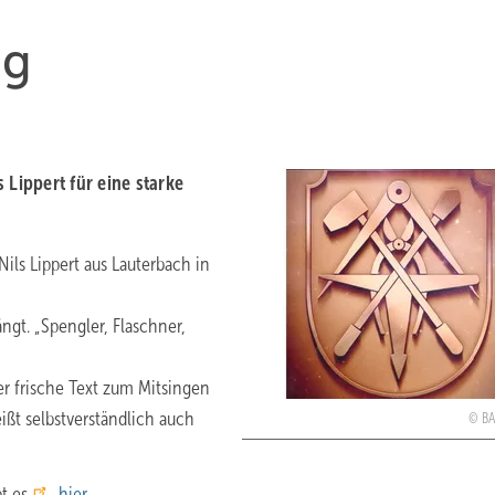
ng
 Lippert für eine starke
ils Lippert aus Lauterbach in
gt. „Spengler, Flaschner,
r frische Text zum Mitsingen
eißt selbstverständlich auch
B
t es
hier.