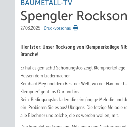
BAUMETALL-TV
Spengler Rockso
27.03.2025
|
Druckvorschau
Hier ist er: Unser Rocksong von Klempnerkollege Nils
Branche!
Er hat es gemacht! Schonungslos zeigt Klempnerkollege N
Hessen dem Liedermacher
Reinhard Mey und dem Rest der Welt, wo der Hammer hän
Klempner“ geht ins Ohr und ins
Bein. Bedingungslos laden die eingängige Melodie und de
ein. Probieren Sie es aus! Übrigens: Die fetzige Melodie r
alle Blechner und solche, die es werden wollen, mit.
Den kompletten Song zum Mitsingen und Nachhören gib