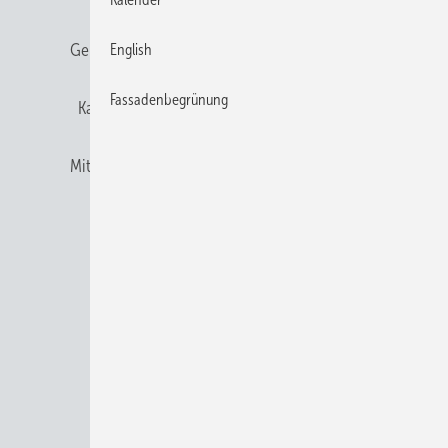
Gentner Verlag
Gentner Verlag
Impressum
English
Fassadenbegrünung
Karriere bei Gentner
Team
Mediaservice
Mitgliedschaften und Engagement
Newsletter
Privacy Manager
RSS-Feed
© 2026 BAUMETALL