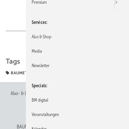
Premium
Services
Abo & Shop
Teilen
Link kopieren
Media
Tags
Newsletter
BAUMETALL-TV
Specials
Abo- & Leserservice
AGB
Alle Inhalte chronologisch
BM digital
Anmelden
Anmeldung & Registrierung
Veranstaltungen
BAUMETALL abonnieren
Datenschutz
E-Paper
Kalender