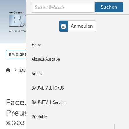
Springe
Springe
Springe
Search
auf
auf
auf
Hauptinhalt
Hauptmenü
SiteSearch
MENÜ
Home
BM digital
Veranstaltungen
Kalender
English
Aktuelle Ausgabe
BAUMETALL-TV
Archiv
BAUMETALL FOKUS
Face.BUCK-Pilot Frank
BAUMETALL-Service
Preuss in Aktion!
Produkte
09.09.2015
|
Druckvorschau