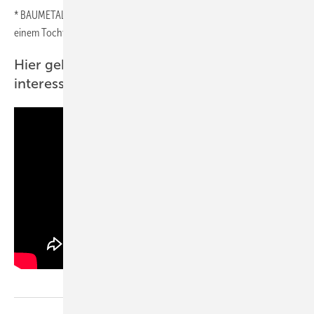
* BAUMETALL erscheint im TFV Teschnischer Fachverlag GmbH,
einem Tochterunternehmen der Gentner Verlagsgruppe.
Hier geht es direkt zur Aufzeichnung des
interessanten Gesprächs