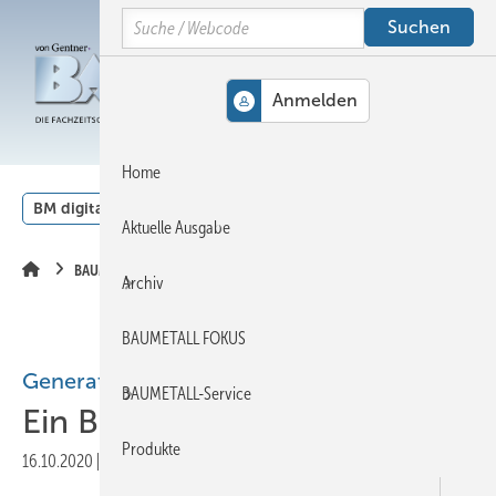
Springe
Springe
Springe
Search
auf
auf
auf
Hauptinhalt
Hauptmenü
SiteSearch
MENÜ
Home
BM digital
Veranstaltungen
Kalender
English
Aktuelle Ausgabe
BAUMETALL-TV
Archiv
BAUMETALL FOKUS
Generationen im Gespräch
BAUMETALL-Service
Ein Blick hinter die Kulissen
Produkte
16.10.2020
|
Druckvorschau