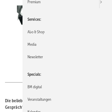
Premium
Services
Abo & Shop
Media
Newsletter
Specials
BAUMETALL
BM digital
Veranstaltungen
Die beliebte Interview-Reihe „Generationen im
Gespräch“ geht in die nächste Runde! Interessierte
Kalender