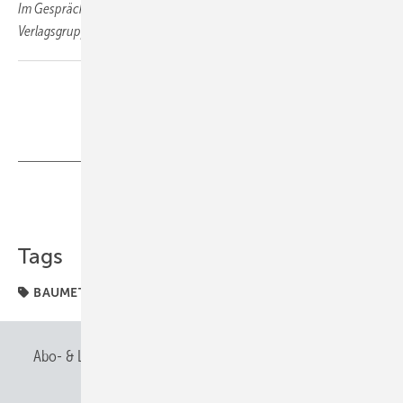
Im Gespräch: Robert Reisch, Erwin Fidelis Reisch (beide Gentner
Verlagsgruppe) und Baumetaller Andreas Buck
Teilen
Link kopieren
Tags
BAUMETALL-TV
Abo- & Leserservice
AGB
Alle Inhalte chronologisch