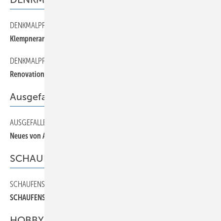
DENKMALPFLEGE
80
Klempnerarbeiten im Schatten von Schloss Drachenburg
DENKMALPFLEGE
90
Renovation des Kirchturmdachs St. Josef in Zürich
Ausgefallenes
AUSGEFALLENES
30
Neues von André Schwabe
SCHAUFENSTER
SCHAUFENSTER
120
SCHAUFENSTER
HOBBY