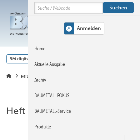
Springe
Springe
Springe
Search
auf
auf
auf
Hauptinhalt
Hauptmenü
SiteSearch
MENÜ
Home
BM digital
Veranstaltungen
Kalender
English
Aktuelle Ausgabe
Heftarchiv
Archiv
BAUMETALL FOKUS
Heft 01-2004
BAUMETALL-Service
Produkte