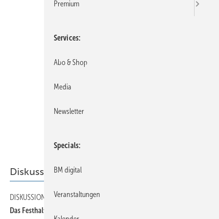
Premium
Services
Abo & Shop
Media
Newsletter
Specials
BM digital
Diskussion
Veranstaltungen
DISKUSSION
40
Das Festhalten an alten Zöpfen bringt nichts…
Kalender