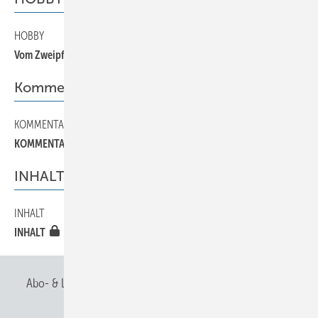
HOBBY
110
Vom Zweipfennigstück zum Teekessel
Kommentar
KOMMENTAR
20
KOMMENTAR
INHALT
INHALT
10
INHALT
Abo- & Leserservice
AGB
Alle Inhalte chronologisch