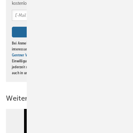
kostenlos direkt ins Postfach.
Bei Anmeldung zu diesem Newsletter bin ich damit einverstanden, über
interessante Verlags- und Online-Angebote
der Marken der Alfons W.
Gentner Verlag GmbH & Co. KG
informiert zu werden. Diese
Einwilligung kann ich jederzeit widerrufen und eine Abmeldung ist
jederzeit möglich. Informationen zum Umgang mit Daten finden Sie
auch in unserer
Datenschutzerklärung
.
Weitere Inhalte