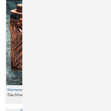
Klempnertainment
Dachhandwerk & Kupfertraum