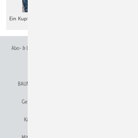
Ei n Kupfer-Ei zu
Ostern
Abo- & Leserservice
AGB
Alle Inhalte chronologisch
Anmelden
Anmeldung & Registrierung
BAUMETALL abonnieren
Datenschutz
E-Paper
Gentner Verlag
Gentner Verlag
Impressum
Karriere bei Gentner
Team
Mediaservice
Mitgliedschaften und Engagement
Newsletter