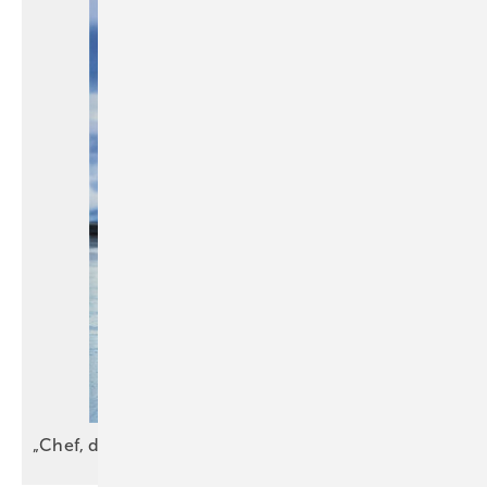
„Chef, der Falz ist
schief!“