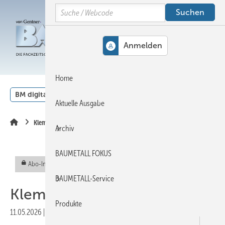
Springe
Springe
Springe
Search
auf
auf
auf
Hauptinhalt
Hauptmenü
SiteSearch
MENÜ
Home
BM digital
Veranstaltungen
Kalender
English
Aktuelle Ausgabe
Klempnertainment
Archiv
BAUMETALL FOKUS
Abo-Inhalt
BAUMETALL-Service
Klempnergebet 2.0
Produkte
11.05.2026
|
Veröffentlicht in
Ausgabe 03-2026