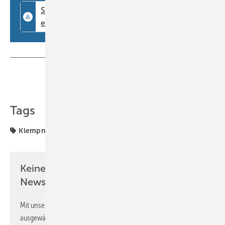
Teilen
Link kopieren
Tags
Klempnertainment
Keine Zeit? Kein Problem mit dem BM
Newsletter!
Mit unserem Newsletter erhalten Sie regelmäßig von uns
ausgewählte Informationen und Neuigkeiten, gebündelt und