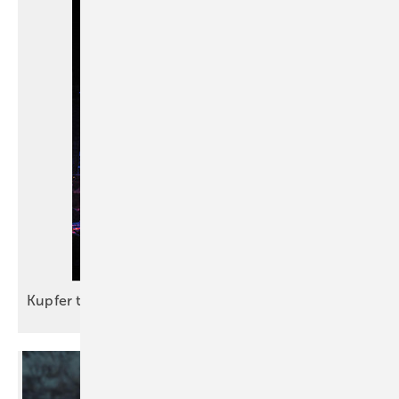
Kupfer trifft Vinyl
…