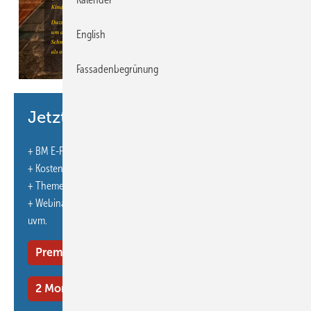
English
Fassadenbegrünung
Bild: Gemini und Photoshop / KI generiert
Jetzt weiterlesen und profitieren.
+ BM E-Paper-Ausgabe – jeden Monat neu
+ Kostenfreien Zugang zu unserem Online-Archiv
+ Themenhefte
+ Webinare und Veranstaltungen mit Rabatten
uvm.
Premium Mitgliedschaft
2 Monate kostenlos testen