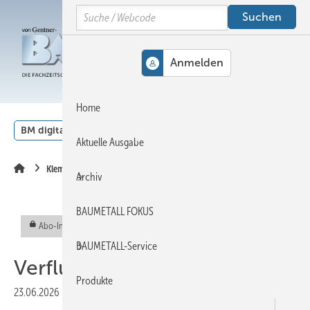
Springe
Springe
Springe
Search
auf
auf
auf
Hauptinhalt
Hauptmenü
SiteSearch
MENÜ
Home
BM digital
Veranstaltungen
Kalender
English
Aktuelle Ausgabe
Klempnertainment
Archiv
BAUMETALL FOKUS
Abo-Inhalt
BAUMETALL-Service
Verflucht und Festgeklebt
Produkte
23.06.2026
|
Veröffentlicht in
Ausgabe 04-2026