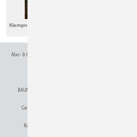
Klempnergebet
2.0
Abo- & Leserservice
AGB
Alle Inhalte chronologisch
Anmelden
Anmeldung & Registrierung
BAUMETALL abonnieren
Datenschutz
E-Paper
Gentner Verlag
Gentner Verlag
Impressum
Karriere bei Gentner
Team
Mediaservice