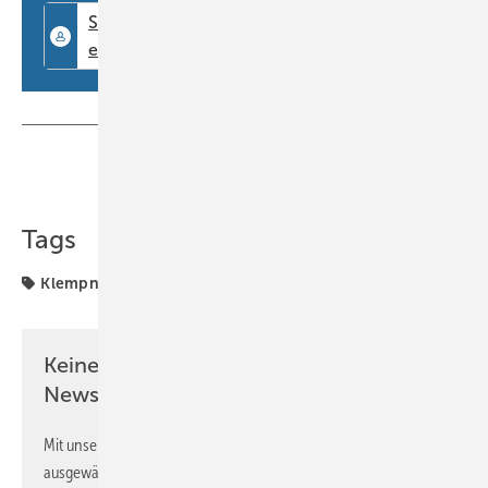
Teilen
Link kopieren
Tags
Klempnertainment
Keine Zeit? Kein Problem mit dem BM
Newsletter!
Mit unserem Newsletter erhalten Sie regelmäßig von uns
ausgewählte Informationen und Neuigkeiten, gebündelt und