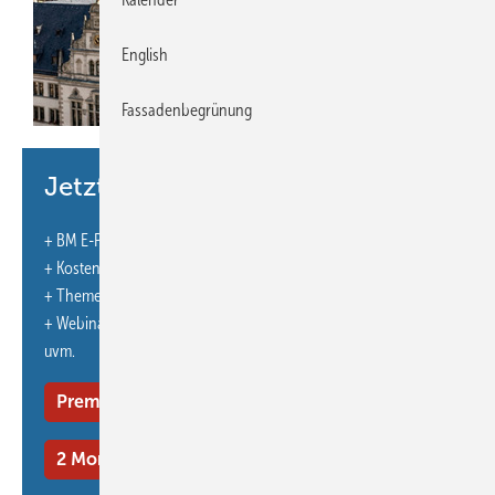
English
Fassadenbegrünung
Bild: Gemini und Photoshop / KI generiert
Jetzt weiterlesen und profitieren.
+ BM E-Paper-Ausgabe – jeden Monat neu
+ Kostenfreien Zugang zu unserem Online-Archiv
+ Themenhefte
+ Webinare und Veranstaltungen mit Rabatten
uvm.
Premium Mitgliedschaft
2 Monate kostenlos testen