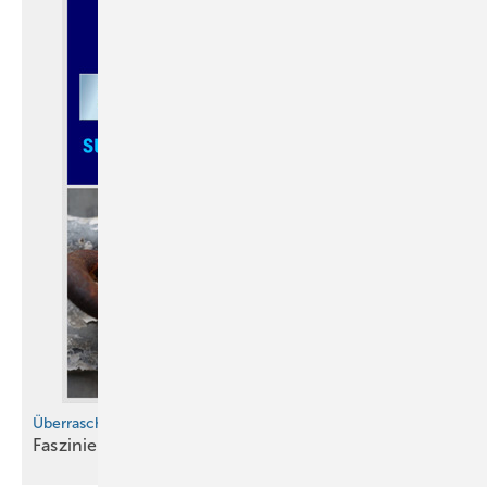
Überraschend schöne Fotos rund ums Thema Rohr gesucht!
Faszinierende Welt der
Regenrohre