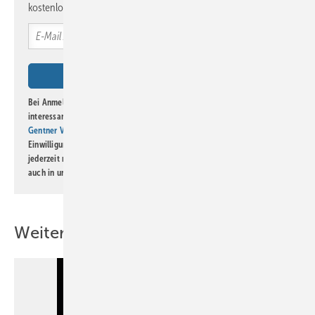
kostenlos direkt ins Postfach.
Bei Anmeldung zu diesem Newsletter bin ich damit einverstanden, über
interessante Verlags- und Online-Angebote
der Marken der Alfons W.
Gentner Verlag GmbH & Co. KG
informiert zu werden. Diese
Einwilligung kann ich jederzeit widerrufen und eine Abmeldung ist
jederzeit möglich. Informationen zum Umgang mit Daten finden Sie
auch in unserer
Datenschutzerklärung
.
Weitere Inhalte