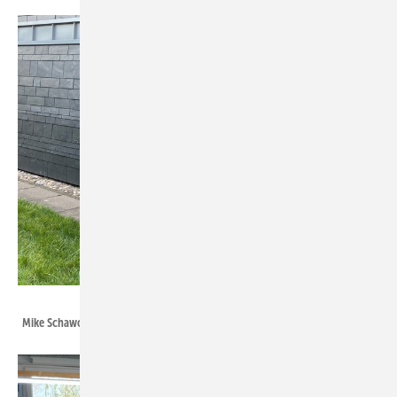
Torsten Thielmann
Mike Schawohl ist auf Instagram als sauerland_roofer bekannt