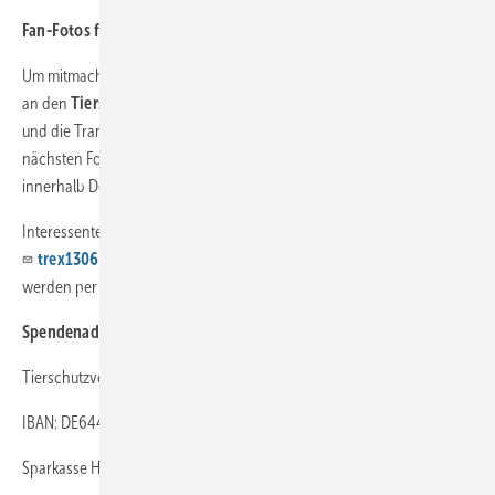
Fan-Fotos für den guten Zweck
Um mitmachen zu können, verpflichten sich die Teilnehmer
50 Euro
an den
Tierschutzverein Hagen und Umgebung e.V.
zu spenden
und die Transportbox mitsamt Kupferhund und Gästebuch zum
nächsten Fototermin zu schicken. Die Versandkosten betragen
innerhalb Deutschlands rund 20 Euro.
Interessenten können sich bei Torsten Thielmann unter
trex1306@googlemail.com
mit ihren Kontaktdaten anmelden und
werden per Mail über den weiteren Versand informiert.
Spendenadresse:
Tierschutzverein Hagen und Umgebung e.V.
IBAN: DE64450500010100029582
Sparkasse Hagen BLZ 45050001