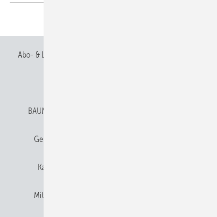
Teilen
Link kopieren
Abo- & Leserservice
AGB
Alle Inhalte chronologisch
Anmelden
Anmeldung & Registrierung
BAUMETALL abonnieren
Datenschutz
E-Paper
Gentner Verlag
Gentner Verlag
Impressum
Karriere bei Gentner
Team
Mediaservice
Mitgliedschaften und Engagement
Newsletter