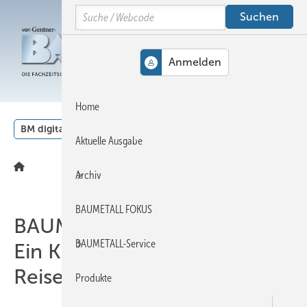
Springe
Springe
Springe
Search
auf
auf
auf
Hauptinhalt
Hauptmenü
SiteSearch
MENÜ
Home
BM digital
Veranstaltungen
Kalender
English
Aktuelle Ausgabe
Archiv
BAUMETALL FOKUS
BAUMETALL-Leseraktion
BAUMETALL-Service
Ein Kupferhund will auf
Reisen gehn!
Produkte