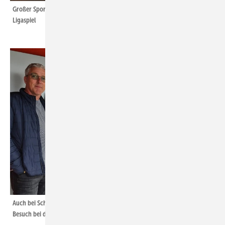
Großer Sportfan! Copper unterstützt den TuS Iserlohn 1846 bei einem
Ligaspiel
Auch bei Schneetreiben verliert Copper seine Spur nicht! Hier ist er zu
Besuch bei der Firma Dörr in Hagen