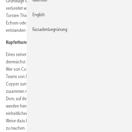
Grundlage von Bastelbögen, die vorwiegend über das Internet
verbreitet werden. Den aus Japan kommenden Trend hat Dachprofi
English
Torsten Thielmann auf typische Baumetalle übertragen. Adler, Eulen,
Echsen oder Hunde sind inzwischen in Thielmanns Werkstatt
Fassadenbegrünung
entstanden und werden auf Social-Media-Kanälen gerne geteilt.
Kupferhund "Copper" geht auf Tour
Eines seiner ersten Modelle – der Bullterrier Copper – geht
demnächst auf große Reise, um seinen echten Artgenossen zu helfen.
Wer von Copper ebenso begeistert ist wie Torsten Thielmann und die
Teams von M.A.S.C., Kaufmann-Ulm, iib und BAUMETALL, kann
Copper zum Fotoshooting anfordern. Die Gastgeber dürfen sich
zusammen mit dem Hund fotografieren lassen – Fotos vor dem Kölner
Dom, auf der Reeperbahn oder einfach in der Klempnerwerkstatt
werden hier gesammelt und in den sozialen Netzwerken mit dem
einheitlichen
#Kupferhund
veröffentlicht. Copper trägt auf diese
Weise dazu bei, unser Handwerk für eine breite Öffentlichkeit sichtbar
zu machen.