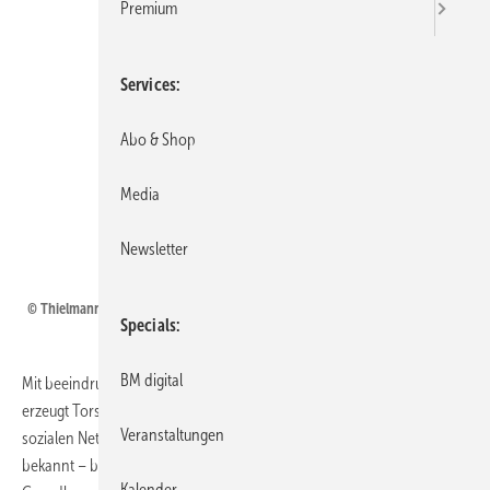
Premium
Services
Abo & Shop
Media
Newsletter
Torsten Thielmann für BAUMETALL
© Thielmann
Specials
BM digital
Mit beeindruckenden Pepakura-Objekten und Figuren aus Metall
erzeugt Torsten Thielmann seit rund drei Jahren besonders in den
Veranstaltungen
sozialen Netzwerken Aufmerksamkeit. Pepakura – auch als Papercraft
bekannt – beschreibt das Herstellen eines Papiermodells auf
Kalender