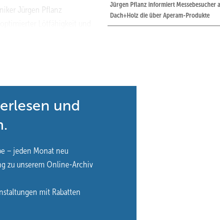
Jürgen Pflanz informiert Messebesucher a
niker Jürgen Pflanz
Dach+Holz die über Aperam-Produkte
 optimierter Lötfähigkeit und
Geometrien höchste
terlesen und
n.
be – jeden Monat neu
ng zu unserem Online-Archiv
nstaltungen mit Rabatten