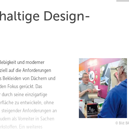
hhaltige Design-
glebigkeit und moderner
ziell auf die Anforderungen
s Bekleiden von Dächern und
den Fokus gerückt. Das
 durch seine einzigartige
erfläche zu entwickeln, ohne
n steigender Anforderungen an
udem als Vorreiter in Sachen
Bild: 
kstoffen. Ein weiteres