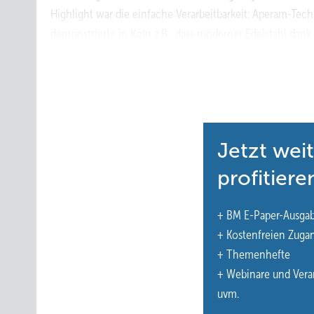
Highlight war die einfache Verarbeitbarkeit: Aperam-Tech
demonstrierte in Köln z.B., dass moderner Edelstahl dank
geringer thermischer Ausdehnung auch bei komplexen 
Ausführungssicherheit bietet.
www.aperam.com/de/
Jetzt wei
profitiere
+ BM E-Paper-Ausga
+ Kostenfreien Zuga
+ Themenhefte
+ Webinare und Vera
uvm.