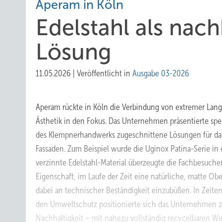
Aperam in Köln
Edelstahl als nac
Lösun g
11.05.2026
|
Veröffentlicht in
Ausgabe 03-2026
Aperam rückte in Köln die Verbindung von extremer Lan
Ästhetik in den Fokus. Das Unternehmen präsentierte spe
des Klempnerhandwerks zugeschnittene Lösungen für da
Fassaden. Zum Beispiel wurde die Uginox Patina-Serie in 
verzinnte Edelstahl-Material überzeugte die Fachbesucher
Eigenschaft, im Laufe der Zeit eine natürliche, matte Ob
dabei an technischer Beständigkeit einzubüßen. In Zeite
den Umweltschutz positionierte sich das Unternehmen z
Nachhaltigkeit – mit nahezu vollständig recycelbaren Wer