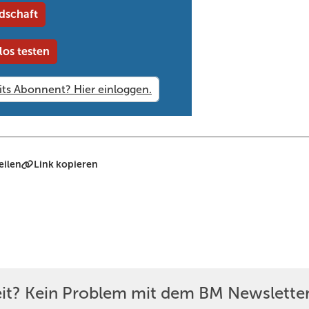
dschaft
los testen
eilen
Link kopieren
eit? Kein Problem mit dem BM Newsletter