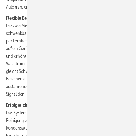
Autokran, einen Gabelstapler oder einen Teleskoplader.
Flexible Bedienung und erhöhte Sicherheit
Die zwei Meter lange Bürste des WallCleaners ist um 90 Grad
schwenkbar und allseitig drehbar aufgehängt. Die Steuerung erfolgt
per Fernbedienung vom Boden aus, sodass der Fahrzeugführer nicht
auf ein Gerüst steigen muss. Dies reduziert die Unfallgefahr deutlich
und erhöht die Sicherheit. Während der Reinigung hält die patentierte
Washtronic den Auflagedruck der Bürste automatisch konstant und
gleicht Schwankungen durch die Bewegung des Schwenkarms aus.
Bei einer zu starken Belastung der Fassade oder einem zu weit
ausfahrenden Schwenkarm warnt ein optisches und akustisches
Signal den Fahrer.
Erfolgreicher Praxiseinsatz bei Kühlhäusern
Das System wurde bereits erfolgreich bei einem Kunden im Allgäu zur
Reinigung einer Kühlhausfassade eingesetzt, wo durch
Kondensatbildung häufig Schimmelpilze entstehen. Der WallCleaner
kann bei der SunBrush mobil GmbH im bayerischen Lachen getestet