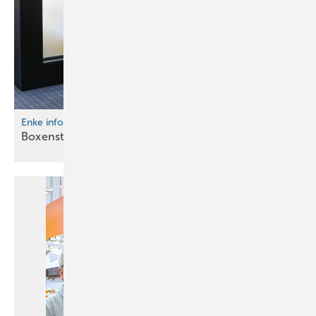
Enke informiert
Boxenstopp und Rennsportfeeling in
Köln