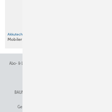
Akkutechnologie
Mobiler Kaffee­ge­nuss für die
Bau­stel­le
Abo- & Leserservice
AGB
Alle Inhalte chronologisch
Anmelden
Anmeldung & Registrierung
BAUMETALL abonnieren
Datenschutz
E-Paper
Gentner Verlag
Gentner Verlag
Impressum