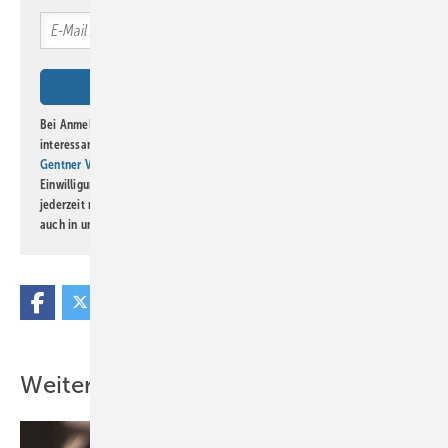
Bei Anmeldung zu diesem Newsletter bin ich damit einverstanden, über
interessante Verlags- und Online-Angebote
der Marken der Alfons W.
Gentner Verlag GmbH & Co. KG
informiert zu werden. Diese
Einwilligung kann ich jederzeit widerrufen und eine Abmeldung ist
jederzeit möglich. Informationen zum Umgang mit Daten finden Sie
auch in unserer
Datenschutzerklärung
.
Weitere Inhalte