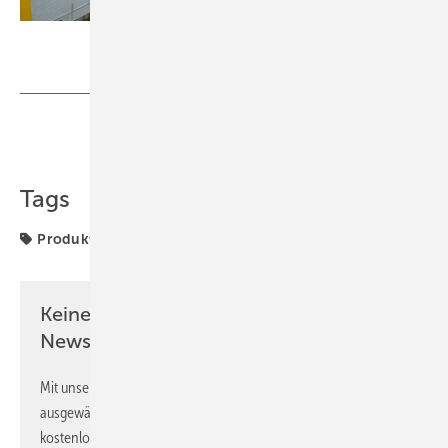
SunBrush mobil GmbH
Teilen
Link kopieren
Tags
Produkte
Keine Zeit? Kein Problem mit dem BM
Newsletter!
Mit unserem Newsletter erhalten Sie regelmäßig von uns
ausgewählte Informationen und Neuigkeiten, gebündelt und
kostenlos direkt ins Postfach.