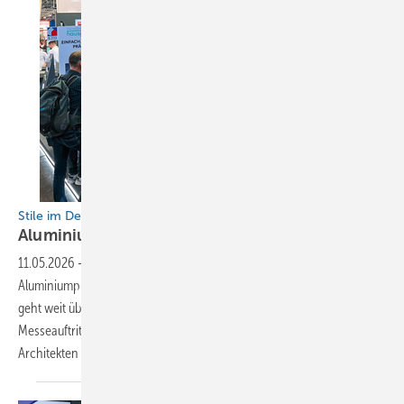
Stile im Detail
Aluminium von
Haushaut
11.05.2026
-
Haushaut demonstrierte eindrucksvoll: Die Montage von
Aluminiumprofilen und von Entwässerungselementen aus Aluminium
geht weit über reinen Witterungsschutz hinaus. Im Zentrum des
Messeauftritts standen innovative Oberflächenlösungen, die
Architekten und Handwerkern maximale gestalterische
Freiheit...