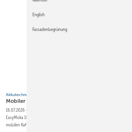
English
Fassadenbegrünung
Bosch
Akkutechnologie
Mobiler Kaffee­ge­nuss für die
Bau­stel­le
16.07.2026
-
Bosch erweitert sein „18V Power for All System“ um die
EasyMoka 18V-2 Inox, einen akkubetriebenen Espressokocher für
mobilen Kaffeegenuss auf der
Baustelle.