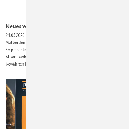
Bild: Dräco
Ne ues von Dräco
24.03.2026
-
Wie fast immer auf der Dach + Holz gab es auch dieses
Mal bei den Werkzeugprofis von Dräco allerhand Neues zu entdecken.
So präsentierte das Unternehmen aus Deizisau erstmals die Segment-
Abkantbank K1-AGNU-4. Als konsequente Weiterentwicklung der
bewährten K1-AGNU-3 überzeugt die leichte
und...