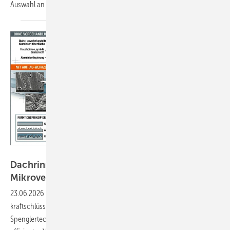
Auswahl an verschiedenen Bürstenformen
und...
Bild: Gemeni KI für M.A.S.C.
Dachrinnen sicher kleben: Auf die
Mikroverzahnung kommt es
an
23.06.2026
-
Rinnenverbindungen sollen an den Nahtstellen
kraftschlüssig und dauerhaft dicht verbunden sein. In der
Spenglertechnik setzt sich das Kleben immer öfter als hochgradig