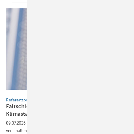
Ehret
Referenzprojekt
Faltschiebeläden als Bau­stein der
Klima­stabilität
09.07.2026
-
Faltschiebeläden aus Aluminium­loch­blech von Ehret
ver­schat­ten das Zent­ral­depot Regens­burg so effek­tiv, dass es fast