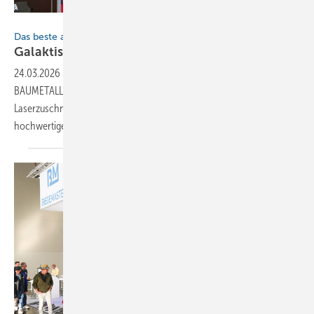
Bild: BAUMETALL
Das beste aus drei Welten
Gala kt ischer
Leserservice
24.03.2026
-
Gebeamt und zugelötet: Auf der Dach + Holz ging es am
BAUMETALL-Messestand um Klempnertechnik, Bauornamente,
Laserzuschnitte, das Spenglerraumschiff und natürlich um
hochwertige Fachliteratur Von Andreas
Buck