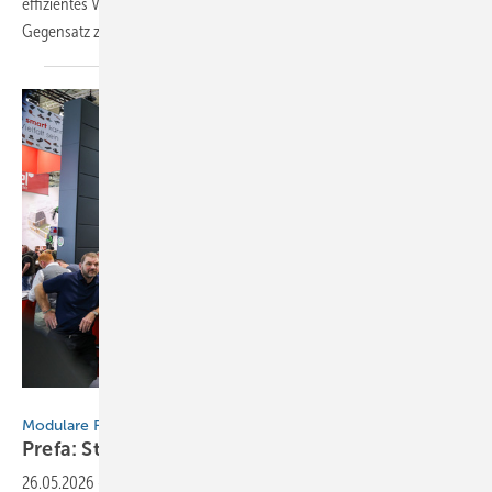
effizientes Verfahren durch – speziell bei Rinnen aus Aluminium: Im
Gegensatz zu Rinnen aus Edelstahl, Kupfer, Stahl oder
Titanzink...
BAUMETALL
Modulare Fassadengestaltung mit System
Prefa: Strangpressprofile Welle &
Zacke
26.05.2026
-
Eine Fassade ist mehr als Schutz vor Wetter und