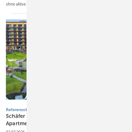
ohne aktive Klima­ti­sie­rung
aus­kommt.
Ripo fabrika
Referenzobjekt
Schäfer Lochbleche stattet Osloer
Apartmentgebäude mit Balkonpaneelen
aus