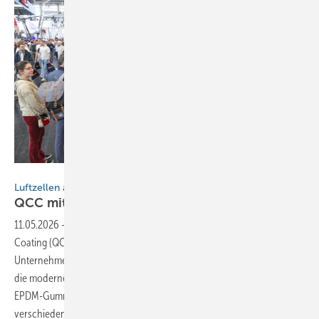
Bild: BAUMETALL
Luftzellen als Schalldämpfer
QCC m it neuer
Beschichtung
11.05.2026
-
Die QCC GmbH aus Garrel bietet mit Quiet Closed
Coating (QCC) ein Beschichtungssystem an, das nach
Unternehmensangaben eine technologisch fortschrittliche Lösung für
die moderne Metallbekleidung darstellt. Das System basiert auf einer
EPDM-Gummibeschichtung, die QCC auf die Unterseite
verschiedener...