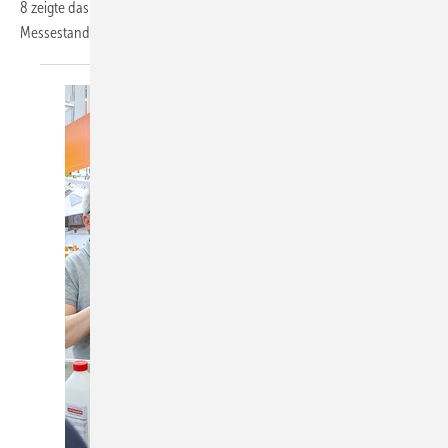
8 zeigte das nahezu vollständig vertretene E-Team, warum der Enke-
Messestand als beliebter Boxenstopp für Fachbesucher gilt:
Im...