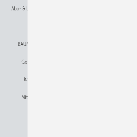
Abo- & Leserservice
AGB
Alle Inhalte chronologisch
Anmelden
Anmeldung & Registrierung
BAUMETALL abonnieren
Datenschutz
E-Paper
Gentner Verlag
Gentner Verlag
Impressum
Karriere bei Gentner
Team
Mediaservice
Mitgliedschaften und Engagement
Newsletter
Privacy Manager
RSS-Feed
© 2026 BAUMETALL