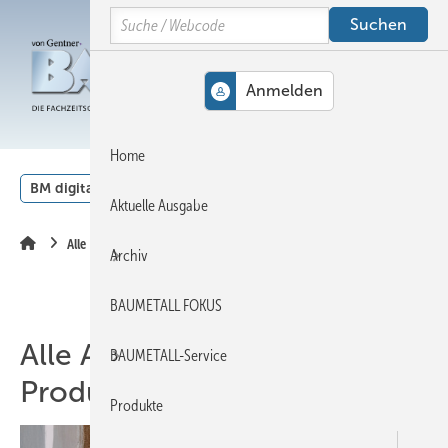
Springe
Springe
Springe
Search
auf
auf
auf
Hauptinhalt
Hauptmenü
SiteSearch
MENÜ
Home
BM digital
Veranstaltungen
Kalender
English
Aktuelle Ausgabe
Alle Artikel zum Thema Produkte
Archiv
BAUMETALL FOKUS
Alle Artikel zum Thema
BAUMETALL-Service
Produkte
Produkte