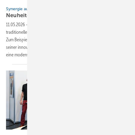
Bild: BAUMETALL
Synergie aus Metall und Stein
Neuheiten von
Rathscheck
11.05.2026
-
Auf der Dach + Holz stand die Verbindung von
traditionellem Handwerk und moderner Energiegewinnung im Fokus.
Zum Beispiel beeindruckte das neue Rathscheck Schiefer-System mit
seiner innovativen Verknüpfung von Funktionalität und Design. Durch
eine moderne Metallunterkonstruktion wird die
Handhabung...
Bild: BAUMETALL