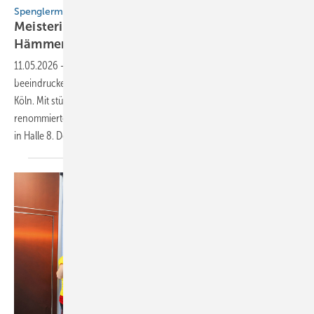
Spenglermeisterschule Würzburg
Meisterinfo (und gleich vier Goldene
Hämmer)
11.05.2026
-
Die Spenglermeisterschule Würzburg zieht eine
beeindruckende Bilanz ihres Auftritts auf der Dach + Holz 2026 in
Köln. Mit stündlichen Live-Demonstrationen zogen die Vertreter der
renommierten Bildungsstätte ein breites Fachpublikum an den Stand
in Halle 8. Dort erlebten die Besucher
das...