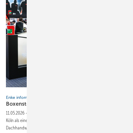
Bild: BAUMETALL
Enke informiert
Boxenstopp und Rennsportfeeling in
Köln
11.05.2026
-
Das Enke-Werk präsentierte sich auf der Dach + Holz in
Köln als einer der dynamischsten Anlaufpunkte für das
Dachhandwerk. Am durchgehend gut besuchten Messestand in Halle