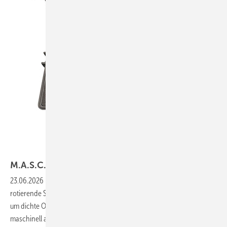
Bild: M.A.S.C. in Vöhringen
M .A .S.C.
Blechschleifbürsten-/Aufrau-Set
23.06.2026
-
Eine Edelstahlharfe mit Schutzgriff und verschiedene
rotierende Spezialbürsten für den Akkuschrauber eignen sich bestens,
um dichte Oxidschichten des Aluminiums oder Farbbeschichtungen
maschinell aufzubrechen. Ein besonderer Coup des Sets ist die