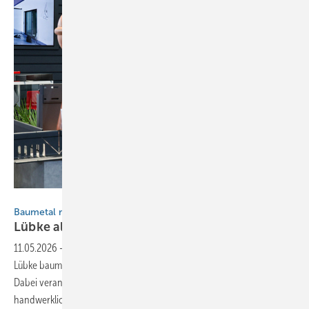
Bild: BAUMETALL
Baumetal mit einem „L“
Lübke als Problemlöser fürs
Metallhandwerk
11.05.2026
-
Auf der Dach + Holz präsentierte sich das Team der
Lübke baumetal GmbH als technischer Partner des Dachhandwerks.
Dabei veranschaulichte das Unternehmen aus Arnsberg, wie sich
handwerkliche Tradition und moderne, objektbezogene Profiltechnik