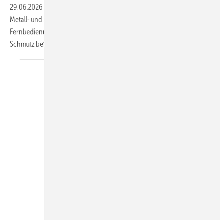
29.06.2026
-
Der WallCleaner ist ein flexibles Reinigungssystem, das
Metall- und Sandwichfassaden sogar in großer Höhe effizient, per
Fernbedienung vom Boden aus und ohne Gerüst von hartnäckigem
Schmutz
befreit