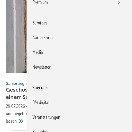
Premium
Services
Abo & Shop
Media
Newsletter
Puren
Sanierung in Vöhringen
Specials
Geschossdecke: Däm­mung und Nutz­schicht in
einem
Schritt
BM digital
29.07.2026
-
Eine Wohnanlage in Vöhringen zeigt, wie sich Däm­mung
und begeh­bare Nutz­schicht in einem Arbeits­schritt reali­sie­ren
Veranstaltungen
lassen.
Kalender