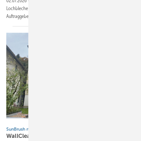
02.07.2026
-
Für ein Wohngebäude in Oslo lieferte Schäfer
Lochbleche 170 individuell gefertigte Aluminium-Paneele.
Auftraggeber war das lettische Unternehmen Ripo fabrika
SIA.
SunBrush mobil GmbH
SunBrush mobil bringt Reinigungsgerät auf den Markt
WallCleaner für
Industriefassaden