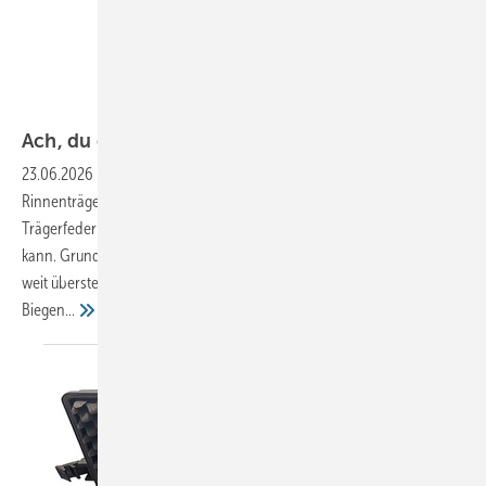
Bild: M.A.S.C. in Vöhringen
Ach, du dicker
Niet
23.06.2026
-
Dachhandwerker kennen das: Beim Biegen von
Rinnenträgern kann es durchaus vorkommen, dass die hintere
Trägerfeder nur schwierig in den Trägerbieger eingeführt werden
kann. Grund ist fast immer eine zu grobe Verzinkung und/oder ein zu
weit überstehender Befestigungsniet. Um Verzinkungen beim
Biegen...