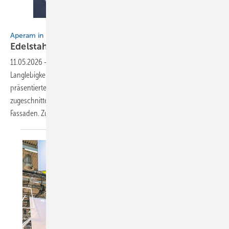
Bild: BAUMETALL
Aperam in Köln
Edelstahl als nachhaltige
Design-Lösun g
11.05.2026
-
Aperam rückte in Köln die Verbindung von extremer
Langlebigkeit und moderner Ästhetik in den Fokus. Das Unternehmen
präsentierte speziell auf die Anforderungen des Klempnerhandwerks
zugeschnittene Lösungen für das Bekleiden von Dächern und
Fassaden. Zum Beispiel wurde die Uginox Patina-Serie in
den...