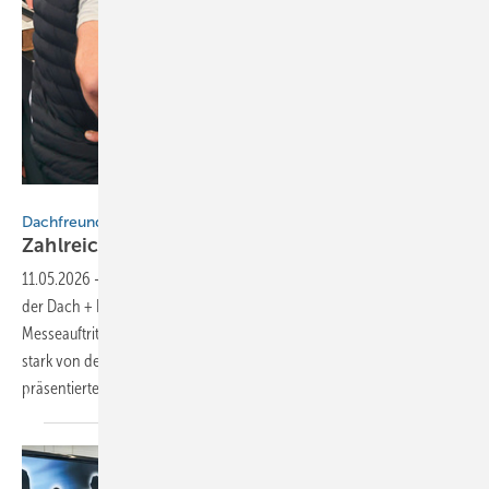
Bild: BAUMETALL
Dachfreunde
Zahlreiche Neuheiten
11.05.2026
-
Das Sendener Masc-Team um Janosch Heiland hat auf
der Dach + Holz 2026 das neue „Dachfreunde“-Logo ins Zentrum des
Messeauftritts gerückt. Der Messestand in Köln war entsprechend
stark von der rot-schwarzen Bildsprache geprägt. Die Dachfreunde
präsentierten unter anderem einen
praktischen...