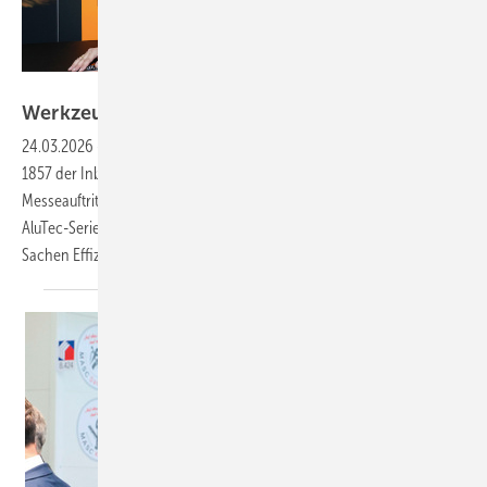
Bild: BAUMETALL
Werkzeugvielfalt bei
Picard
24.03.2026
-
Die Wuppertaler Hammermacher von Picard sind seit
1857 der Inbegriff für hochwertiges Schlagwerkzeug. Im Zentrum des
Messeauftritts standen technologische Innovationen wie die leichte
AluTec-­Serie, die dem modernen Profi-Handwerk neue Maßstäbe in
Sachen Effizienz bietet. Am Messestand wurde
zudem...