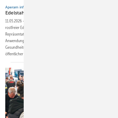
Bild: Ewald Hauzenberger
Aperam informiert
Edelstahl-Architektur im
Alltag
11.05.2026
-
Nichtrostender Stahl, umgangssprachlich auch als
rostfreier Edelstahl oder Inox-Stahl bekannt, wird häufig mit
Repräsentationsbauten in Verbindung gebracht. Tatsächlich liegt ein
Anwendungsschwerpunkt als Baumetall aber bei Bildungs- und
Gesundheitsbauten, mehrgeschossigen Wohnbauten sowie
öffentlicher Infrastruktur Von Florence
Gross