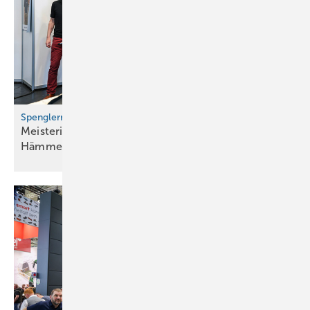
Spenglermeisterschule Würzburg
Meisterinfo (und gleich vier Goldene
Hämmer)