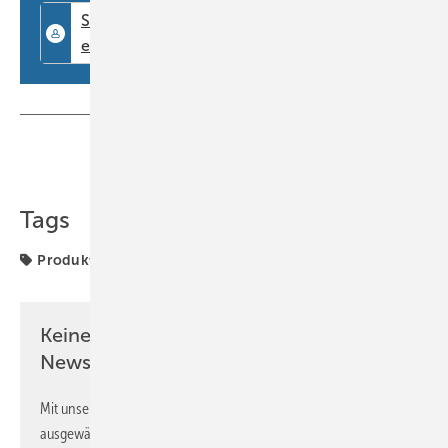
Teilen
Link kopieren
Tags
Produkte
Keine Zeit? Kein Problem mit dem BM
Newsletter!
Mit unserem Newsletter erhalten Sie regelmäßig von uns
ausgewählte Informationen und Neuigkeiten, gebündelt und