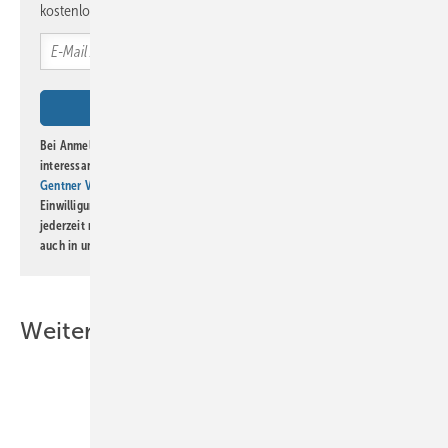
kostenlos direkt ins Postfach.
Bei Anmeldung zu diesem Newsletter bin ich damit einverstanden, über
interessante Verlags- und Online-Angebote
der Marken der Alfons W.
Gentner Verlag GmbH & Co. KG
informiert zu werden. Diese
Einwilligung kann ich jederzeit widerrufen und eine Abmeldung ist
jederzeit möglich. Informationen zum Umgang mit Daten finden Sie
auch in unserer
Datenschutzerklärung
.
Weitere Inhalte