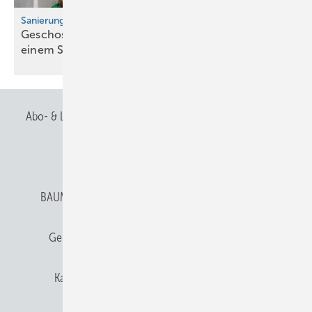
Sanierung in Vöhringen
Geschossdecke: Däm­mung und Nutz­schicht in
einem
Schritt
Abo- & Leserservice
AGB
Alle Inhalte chronologisch
Anmelden
Anmeldung & Registrierung
BAUMETALL abonnieren
Datenschutz
E-Paper
Gentner Verlag
Gentner Verlag
Impressum
Karriere bei Gentner
Team
Mediaservice