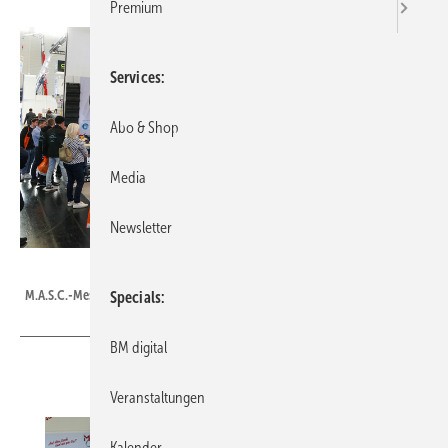
Premium
Services
Abo & Shop
Media
Newsletter
Bild: BAUMETALL
M.A.S.C.-Messestand auf der Dach + Holz 2026
Specials
BM digital
Veranstaltungen
Kalender