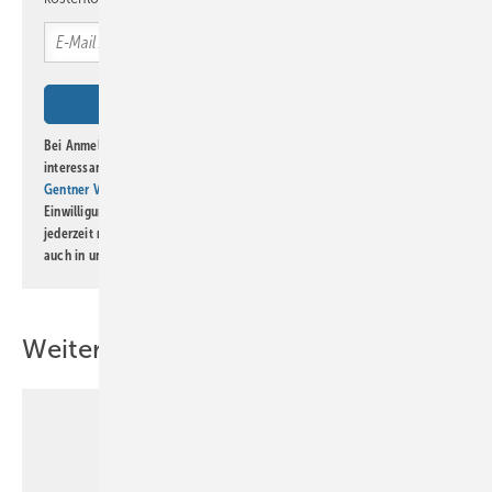
Bei Anmeldung zu diesem Newsletter bin ich damit einverstanden, über
interessante Verlags- und Online-Angebote
der Marken der Alfons W.
Gentner Verlag GmbH & Co. KG
informiert zu werden. Diese
Einwilligung kann ich jederzeit widerrufen und eine Abmeldung ist
jederzeit möglich. Informationen zum Umgang mit Daten finden Sie
auch in unserer
Datenschutzerklärung
.
Weitere Inhalte