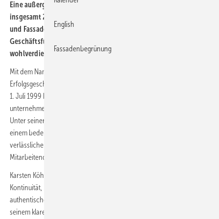
Eine außergewöhnliche berufliche Reise geht zu Ende: Nach
insgesamt 27 Jahren an der Spitze der Prefa GmbH Alu-Dächer
English
und Fassaden aus Wasungen, verabschiedet sich
Geschäftsführer Karsten Köhler zum 30. Juni 2026 in den
Fassadenbegrünung
wohlverdienten Ruhestand.
Mit dem Namen Karsten Köhler verbindet sich unweigerlich die
Erfolgsgeschichte von Prefa in Deutschland. Seit seinem Eintritt am
1. Juli 1999 hat er das Unternehmen mit großem Engagement,
unternehmerischem Weitblick und persönlicher Leidenschaft geprägt.
Unter seiner Führung entwickelte sich der Standort Wasungen zu
einem bedeutenden Bestandteil der Prefa-Gruppe und zu einem
verlässlichen Partner für Kunden, Fachhandwerker und
Mitarbeitende.
Karsten Köhler stand über nahezu drei Jahrzehnte hinweg für
Kontinuität, Innovationskraft und nachhaltiges Wachstum. Mit seiner
authentischen Art, seiner Nähe zu Mitarbeitenden und Partnern sowie
seinem klaren Verständnis für Markt und Menschen hat er das