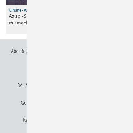
Online-Wettbewerb
Azubi-Schilder-Challenge 2026 – jetzt
mit­ma­chen!
Abo- & Leserservice
AGB
Alle Inhalte chronologisch
Anmelden
Anmeldung & Registrierung
BAUMETALL abonnieren
Datenschutz
E-Paper
Gentner Verlag
Gentner Verlag
Impressum
Karriere bei Gentner
Team
Mediaservice