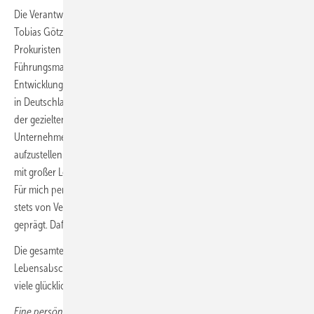
Die Verantwortung für den Standort Wasungen übernimmt künftig
Tobias Götz als alleiniger Geschäftsführer. Gemeinsam mit den
Prokuristen Kathrin Böhner und Frank Bußdorf sowie einer starken
Führungsmannschaft in den Fachbereichen wird er die erfolgreiche
Entwicklung des Unternehmens fortführen und die Zukunft von Prefa
in Deutschland aktiv gestalten. Ein besonderer Fokus liegt dabei auf
der gezielten Entwicklung junger Führungskräfte, um das
Unternehmen auch künftig bestmöglich und nachhaltig für die Zukunft
aufzustellen. „Karsten Köhler hat Prefa Deutschland über viele Jahre
mit großer Leidenschaft, Weitblick und persönlichem Einsatz geprägt.
Für mich persönlich war die gemeinsame Zeit in der Geschäftsführung
stets von Vertrauen, Offenheit und einem starken Miteinander
geprägt. Dafür bin ich ihm sehr dankbar“, sagt Tobias Götz.
Die gesamte Prefa-Familie wünscht Karsten Köhler für den neuen
Lebensabschnitt vor allem Gesundheit, persönliche Erfüllung und
viele glückliche Momente im Kreise seiner Familie und Freunde.
Eine persönliche Verabschiedung von Annette Haselbach und