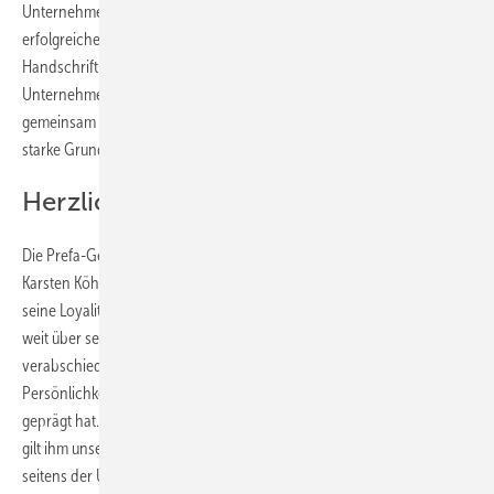
Unternehmen entscheidend mitgestaltet und geprägt. Zahlreiche
erfolgreiche Entwicklungen und Meilensteine tragen seine
Handschrift. In den letzten zehn Jahren führte Karsten Köhler das
Unternehmen zusammen mit Tobias Götz. Die in dieser Zeit
gemeinsam geschaffenen Strukturen und Entwicklungen bilden eine
starke Grundlage für die Zukunft des Unternehmens.
Herzlichen Dank
Die Prefa-Geschäftsleitung sowie die gesamte Prefa-Gruppe danken
Karsten Köhler ausdrücklich für seine herausragenden Leistungen,
seine Loyalität und seinen unermüdlichen Einsatz. Sein Wirken wird
weit über seine aktive Zeit hinaus spürbar bleiben. „Mit Karsten Köhler
verabschieden wir nicht nur einen Geschäftsführer, sondern eine
Persönlichkeit, die Prefa in Deutschland über viele Jahre maßgeblich
geprägt hat. Für seine außergewöhnliche Arbeit und seine Verdienste
gilt ihm unser größter Dank und höchste Anerkennung“, heißt es
seitens der Unternehmensleitung.