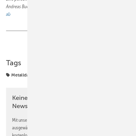
Andreas Buck finden Sie am Ende des Artikels:
Ein Prefa-Chef schwirrt
ab
Teilen
Link kopieren
Tags
Metalldach
Prefa
Keine Zeit? Kein Problem mit dem BM
Newsletter!
Mit unserem Newsletter erhalten Sie regelmäßig von uns
ausgewählte Informationen und Neuigkeiten, gebündelt und
kostenlos direkt ins Postfach.