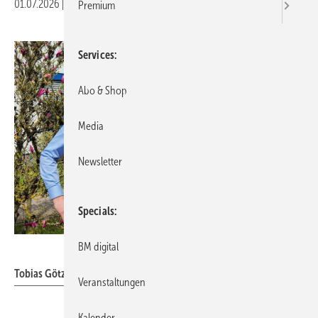
01.07.2026
|
Druckvorschau
Premium
Services
Abo & Shop
Media
Newsletter
Specials
BM digital
Prefa
Tobias Götz und Karsten Köhler vor dem Prefa-Standort Wasungen
Veranstaltungen
Kalender