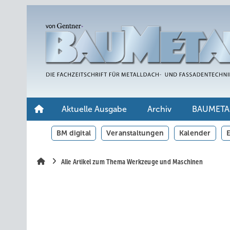
Springe
Springe
Springe
auf
auf
auf
Hauptinhalt
Hauptmenü
SiteSearch
Aktuelle Ausgabe
Archiv
BAUMETA
BM digital
Veranstaltungen
Kalender
E
Alle Artikel zum Thema Werkzeuge und Maschinen