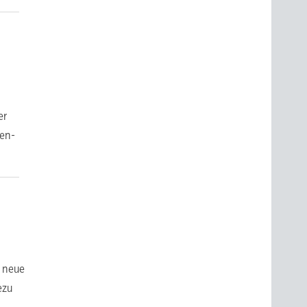
er
pen-
e neue
ezu