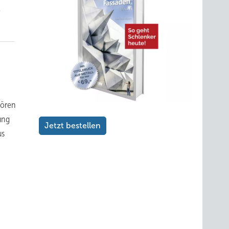
e
tören
gung
Jetzt bestellen
us