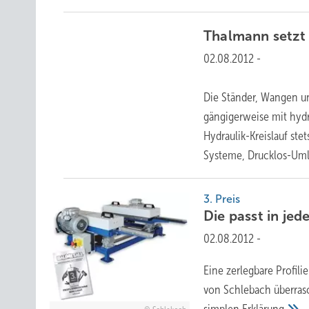
Thalmann setzt
02.08.2012
-
Die Ständer, Wangen 
gängigerweise mit hydra
Hydraulik-Kreislauf ste
Systeme,
Drucklos-Umla
3. Preis
Die passt in jed
02.08.2012
-
Eine zerlegbare Profil
von Schlebach überrasc
simplen
Erklärung