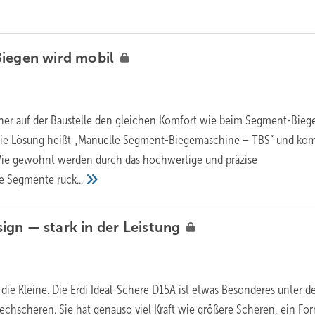
Biegen wird
mobil
er auf der Baustelle den gleichen Komfort wie beim Segment-Bieg
 Die Lösung heißt „Manuelle Segment-Biegemaschine – TBS“ und ko
ie gewohnt werden durch das hochwertige und präzise
ie Segmente
ruck...
ign — stark in der
Leistung
die Kleine. Die Erdi Ideal-Schere D15A ist etwas Besonderes unter d
echscheren. Sie hat genauso viel Kraft wie größere Scheren, ein For