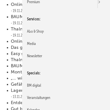
Premium
Online-Archiv gewinnbringend nutzen
19.11.2012
BAUMETALL macht Klempnertainment
Services
19.11.2012
Thalmann mit neuem Vertrieb in Österreich
Abo & Shop
19.11.2012
Online-Extras
19.11.2012
Media
Das gefällt mir!
19.11.2012
Easy geformt
15.11.2012
Newsletter
Thalmann Online-Extra
15.11.2012
BAUMETALL auf Facebook
13.11.2012
Montagehelfer
13.11.2012
Specials
„… wir bleiben in Verbindung!“
13.11.2012
Gefährliche Seilschaft?
13.11.2012
BM digital
Lagersysteme bringen Licht ins Dunkel
13.11.2012
Veranstaltungen
Entdecke die Möglichkeiten
13.11.2012
Gut behütet
13.11.2012
Kalender