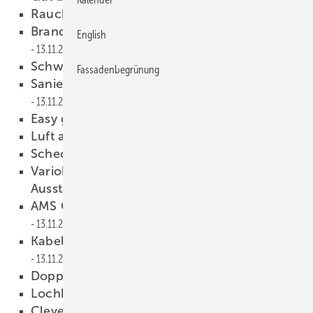
Rauchzeichen
13.11.2012
Brandschutz hinterlüfteter Zinkfassaden
English
13.11.2012
Schweizer Spenglerstern
13.11.2012
Fassadenbegrünung
Sanierungsprojekt Schmiedgasse 29
13.11.2012
Easy geformt
13.11.2012
Luft anhalten
13.11.2012
Schechtl, Schlebach, Sema
13.11.2012
Variobend mit neuen
Ausstattungsmerkmalen
13.11.2012
AMS Controls kooperiert mit Thalmann
13.11.2012
Kabellose Bohrmaschinen von Fein
13.11.2012
Doppelbieger von Biegemaster
13.11.2012
Lochbleche vom Spezialisten
13.11.2012
Clever Segment-Biegen
13.11.2012