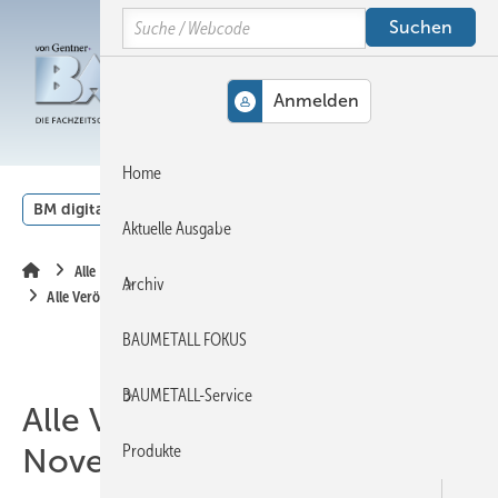
Springe
Springe
Springe
Search
auf
auf
auf
Hauptinhalt
Hauptmenü
SiteSearch
MENÜ
Home
BM digital
Veranstaltungen
Kalender
English
Aktuelle Ausgabe
Alle Inhalte chronologisch
Archiv
Alle Veröffentlichungen im November 2012
BAUMETALL FOKUS
BAUMETALL-Service
Alle Veröffentlichungen im
Produkte
November 2012