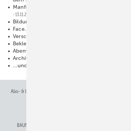
Manfred Stather bleibt Präsident des ZVSHK
13.11.2012
Bildungsfeuerwerk
13.11.2012
Face.Buck
13.11.2012
Verschlusssache Attika
13.11.2012
Bekleidet wohnen
13.11.2012
Abenteuer Ararat
13.11.2012
Architektur pur
13.11.2012
...und alle machen mit!
13.11.2012
Abo- & Leserservice
AGB
Alle Inhalte chronologisch
Anmelden
Anmeldung & Registrierung
BAUMETALL abonnieren
Datenschutz
E-Paper