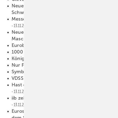
Neue Steuerungssoftware für Schröder
Schwenkbiegemaschinen
13.11.2012
Messeneuheit für die Thalmann ZR 200
13.11.2012
Neue Steuerungstechnik bei Forstner
Maschinenbau
13.11.2012
Euroblech 2012
13.11.2012
1000 Meter und mehr
13.11.2012
König der Lüfte
13.11.2012
Nur Fliegen ist schöner
13.11.2012
Symbiosen
13.11.2012
VDSS-Herbstausflug
13.11.2012
Hast du so etwas schon gesehen?
13.11.2012
iib zeigt und sucht Dächer der Welt
13.11.2012
Euroskills 2012: Spengler und Klempner auf
dem Siegertreppchen
13.11.2012