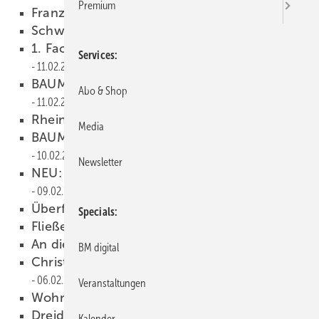
Premium
Franz Zambelli verstorben
24.02.2015
Schweizer Spenglertag
11.02.2015
1. Fachtagung Klempnertechnik in Hamburg
Services
11.02.2015
BAUMETALL Workshop-Reihe im Museum
Abo & Shop
11.02.2015
Rheinzink-Masters
11.02.2015
Media
BAUMETALL-Innovationspreis 2016
10.02.2015
Newsletter
NEU: BAUMETALL-Workshopreihe
09.02.2015
Überflieger
06.02.2015
Specials
Fließender Übergang
06.02.2015
An die Zukunft denken
06.02.2015
BM digital
Christian ist on top in Down Under
06.02.2015
Veranstaltungen
Wohnprojekt M08
06.02.2015
Dreidimensionale Handwerkskunst
Kalender