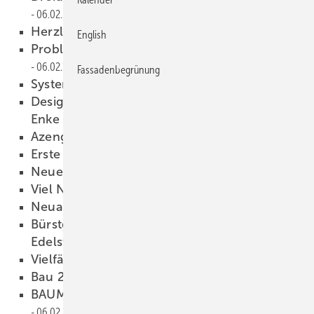
06.02.2015
Herzlich willkommen
06.02.2015
English
Probleme mit Flattergeräuschen?
06.02.2015
Fassadenbegrünung
Systeme für Dach und Fassade
06.02.2015
Design und praktische Vorführungen bei
Enke
06.02.2015
Azengar setzt Akzente
06.02.2015
Erste Hilfe für Dach und Rinne
06.02.2015
Neue Dehnungselemente
06.02.2015
Viel Neues bei Rheinzink
06.02.2015
Neuartige Kupferoberflächen
06.02.2015
Bürstgewalztes Entwässerungssystem aus
Edelstahl
06.02.2015
Vielfältige Fassadengestaltung
06.02.2015
Bau 2015
06.02.2015
BAUMETALL-Arbeits-gruppen geben Vollgas
06.02.2015