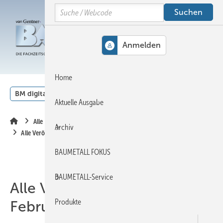
Springe
Springe
Springe
Search
auf
auf
auf
Hauptinhalt
Hauptmenü
SiteSearch
MENÜ
Home
BM digital
Veranstaltungen
Kalender
English
Aktuelle Ausgabe
Alle Inhalte chronologisch
Archiv
Alle Veröffentlichungen im Februar 2015
BAUMETALL FOKUS
BAUMETALL-Service
Alle Veröffentlichungen im
Produkte
Februar 2015