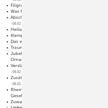
Filigrane Handwerkskunst
06.02.2015
Was für ein Auftritt
06.02.2015
Abschied von Leonhard “Leo“ Knobloch
06.02.2015
Heilix Blechle
06.02.2015
Klempnertreff 2015
06.02.2015
Das war klasse!
06.02.2015
Traumhochzeit
06.02.2015
Jubelstimmung bei Münchner
Ornamentenspenglern
06.02.2015
Verstärkung bei Mazzonetto Deutschland
06.02.2015
Zusätzlicher Geschäftsführer bei Krehle
06.02.2015
Rheinzink-Masters: Wettbewerb für junge
Gesellen
06.02.2015
Zuwachs bei Asco
06.02.2015
Liebe Leserin, lieber Leser,
06.02.2015