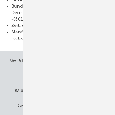
Bundespreis für Handwerk in der
DenkmalpflegeZuwachs bei Asco
06.02.2015
Zeit, die Weichen zu stellen
06.02.2015
Manfred Haselbach betritt neue Pfade
06.02.2015
Abo- & Leserservice
AGB
Alle Inhalte chronologisch
Anmelden
Anmeldung & Registrierung
BAUMETALL abonnieren
Datenschutz
E-Paper
Gentner Verlag
Gentner Verlag
Impressum