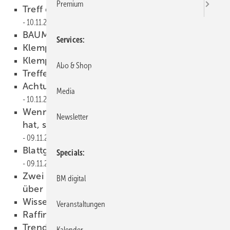
Premium
Treff der Klempnerinnung in Hessen
10.11.2016
BAUMETALL-Leser AKTIV
10.11.2016
Services
Klempner-Weihnachtspost!
10.11.2016
Klempner-Weihnachtspost!
10.11.2016
Abo & Shop
Treffen der Facebook-Klempner
10.11.2016
Achtung!!! Veranstaltungs-Absage
Media
10.11.2016
Wenn man nur einen Hammer als Werkzeug
Newsletter
hat, sieht jedes Problem aus wie ein Nagel.
09.11.2016
Blattgold – die hauchdünne Faszination
Specials
09.11.2016
Zwei leidenschaftliche Spengler informieren
BM digital
über Kirchturmeindeckungen
09.11.2016
Wissen ist Macht
09.11.2016
Veranstaltungen
Raffiniert montiert
09.11.2016
Trendig und traditionsverbunden
Kalender