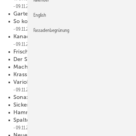
09.11.2016
Gartendesign aus Spenglerhand
09.11.2016
English
So kommt die Glocke unter die Haube
09.11.2016
Fassadenbegrünung
Kanada-Schindeln im Erzgebirge
09.11.2016
Frische Brise
09.11.2016
Der Spenglerhammer
09.11.2016
Macht einfach Spaß!
09.11.2016
Krasser Legionnaire
09.11.2016
Variobend präsentiert das neue Facelift 2017
09.11.2016
Sonax noch effektiver
09.11.2016
Sicken und mehr
09.11.2016
Hammer-Alphabet
09.11.2016
Spalten. Profilieren. Schlebach.
09.11.2016
Neues von Biegemaster
09.11.2016