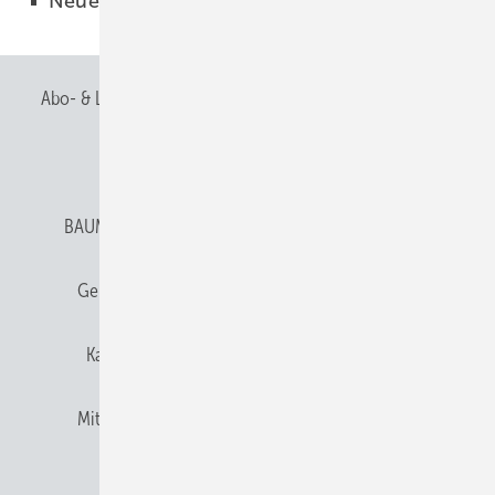
Neues Internetportal
03.11.2016
Abo- & Leserservice
AGB
Alle Inhalte chronologisch
Anmelden
Anmeldung & Registrierung
BAUMETALL abonnieren
Datenschutz
E-Paper
Gentner Verlag
Gentner Verlag
Impressum
Karriere bei Gentner
Team
Mediaservice
Mitgliedschaften und Engagement
Newsletter
Privacy Manager
RSS-Feed