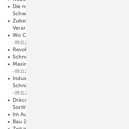
Die neue MAV: starkes und klar strukturiertes
Schwenkbiegen
09.11.2016
Zubehör für professionelle Coil-Be- und -
Verarbeitung
09.11.2016
Wo Coils und Bilder laufen lernen
09.11.2016
Revolutionäre Akku-Power
09.11.2016
Schneiden, kanten, runden
09.11.2016
Maximale Kraft und Laufzeit mit 54-V-Akku
09.11.2016
Industrie 4.0 – Thalmann erweitert offene
Schnittstellen für externe Profilformate
09.11.2016
Dräco: Leistungsstark mit breitem Akku-
Sortiment
09.11.2016
Im Aufwind
09.11.2016
Bau 2017 mit Top-Angeboten
09.11.2016
Zeit ist Geld und mit Musik geht alles besser