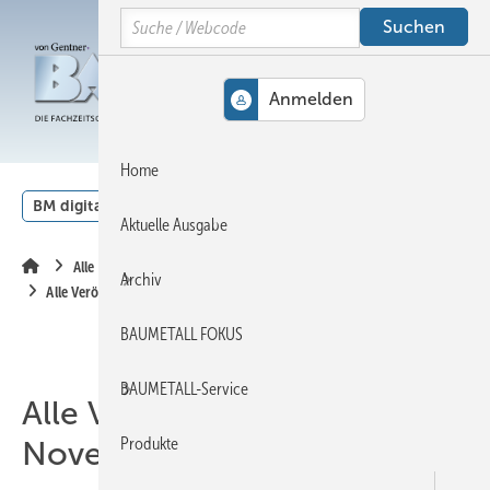
Springe
Springe
Springe
Search
auf
auf
auf
Hauptinhalt
Hauptmenü
SiteSearch
MENÜ
Home
BM digital
Veranstaltungen
Kalender
English
Aktuelle Ausgabe
Alle Inhalte chronologisch
Archiv
Alle Veröffentlichungen im November 2016
BAUMETALL FOKUS
BAUMETALL-Service
Alle Veröffentlichungen im
Produkte
November 2016