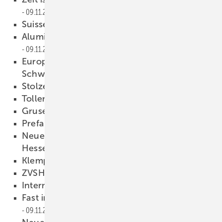
09.11.2016
Suissetec informiert
09.11.2016
Aluminium-Fliegen für einen guten Zweck
09.11.2016
Europameisterschaft der Berufe in
Schweden
09.11.2016
Stolze Wappenträger
09.11.2016
Toller Beruf und keiner merkts
09.11.2016
Grusel-E-Mail
09.11.2016
Prefa stark in Schweden
09.11.2016
Neues von der neuen Klempnerinnung
Hessens
09.11.2016
Klempnertreff in Titisee
09.11.2016
ZVSHK unter neuer Führung
09.11.2016
Internetportal haustec.de
09.11.2016
Fast immer ist es “nur“ die Idee …
09.11.2016