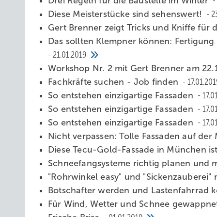
Drei Regeln für die Baustelle im Winter
Diese Meisterstücke sind sehenswert!
2
Gert Brenner zeigt Tricks und Kniffe für
Das sollten Klempner können: Fertigun
21.01.2019
Workshop Nr. 2 mit Gert Brenner am 22
Fachkräfte suchen - Job finden
17.01.201
So entstehen einzigartige Fassaden
17.0
So entstehen einzigartige Fassaden
17.0
So entstehen einzigartige Fassaden
17.0
Nicht verpassen: Tolle Fassaden auf der
Diese Tecu-Gold-Fassade in München is
Schneefangsysteme richtig planen und 
"Rohrwinkel easy" und "Sickenzauberei" 
Botschafter werden und Lastenfahrrad k
Für Wind, Wetter und Schnee gewappne