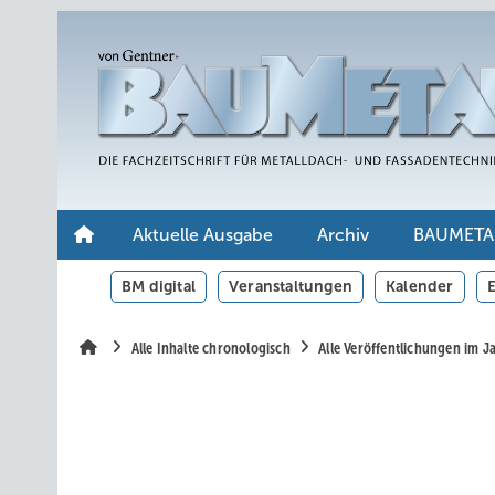
Springe
Springe
Springe
auf
auf
auf
Hauptinhalt
Hauptmenü
SiteSearch
Aktuelle Ausgabe
Archiv
BAUMETA
BM digital
Veranstaltungen
Kalender
E
Alle Inhalte chronologisch
Alle Veröffentlichungen im 