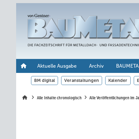
Springe
Springe
Springe
auf
auf
auf
Hauptinhalt
Hauptmenü
SiteSearch
Aktuelle Ausgabe
Archiv
BAUMETA
BM digital
Veranstaltungen
Kalender
E
Alle Inhalte chronologisch
Alle Veröffentlichungen im 