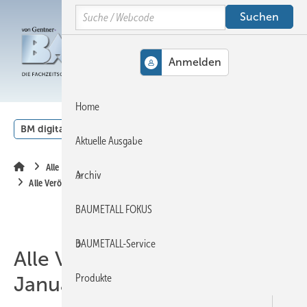
Springe
Springe
Springe
Search
auf
auf
auf
Hauptinhalt
Hauptmenü
SiteSearch
MENÜ
Home
BM digital
Veranstaltungen
Kalender
English
Aktuelle Ausgabe
Alle Inhalte chronologisch
Archiv
Alle Veröffentlichungen im Januar 2021
BAUMETALL FOKUS
BAUMETALL-Service
Alle Veröffentlichungen im
Produkte
Januar 2021