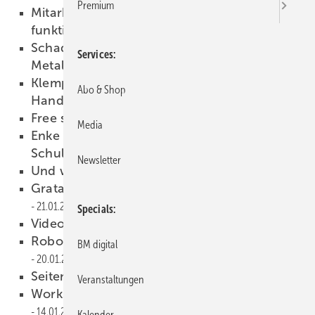
Premium
Mitarbeitergewinnung im Handwerk. So
funktioniert´s garantiert!
28.01.2021
Schadensanalyse an geschweißten
Services
Metallprodukten
28.01.2021
Klempnerin Luisa ist Botschafterin des
Abo & Shop
Handwerks
22.01.2021
Free space due to F-Geometry
21.01.2021
Media
Enke präsentiert neues Livestream-
Schulungskonzept
21.01.2021
Newsletter
Und wie machen Sie das?
21.01.2021
Gratausführungen am Metalldach
21.01.2021
Specials
Videos für eine starke Branche
21.01.2021
Roboter im Handwerk? Ist das sinnvoll?
BM digital
20.01.2021
Seitenblick aufs Klinkerdach
19.01.2021
Veranstaltungen
Workshop für Modelbau-Spengler
14.01.2021
Kalender