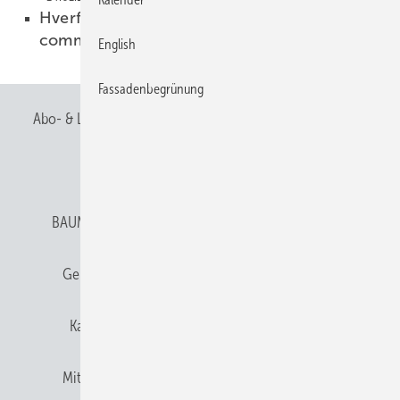
Hverfisgata-a special residential and
commercial building
04.01.2021
English
Fassadenbegrünung
Abo- & Leserservice
AGB
Alle Inhalte chronologisch
Anmelden
Anmeldung & Registrierung
BAUMETALL abonnieren
Datenschutz
E-Paper
Gentner Verlag
Gentner Verlag
Impressum
Karriere bei Gentner
Team
Mediaservice
Mitgliedschaften und Engagement
Newsletter