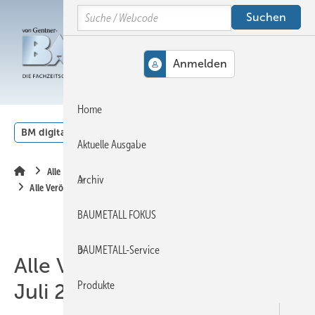
Springe
Springe
Springe
Search
auf
auf
auf
Hauptinhalt
Hauptmenü
SiteSearch
MENÜ
Home
BM digital
Veranstaltungen
Kalender
English
Aktuelle Ausgabe
Alle Inhalte chronologisch
Archiv
Alle Veröffentlichungen im Juli 2023
BAUMETALL FOKUS
BAUMETALL-Service
Alle Veröffentlichungen im
Produkte
Juli 2023