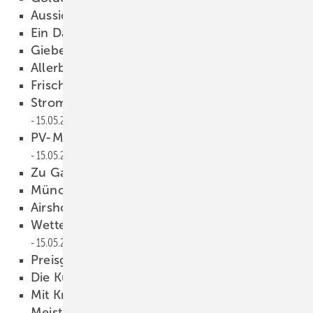
Au ssichtsspengler
15.05.2024
Ein Da ch nach Maß
15.05.2024
Giebelzauber in Badenweiler
15.05.2024
Allerbeste Messestimmun g
15.05.2024
Frischer Wind
15.05.2024
Stromerzeugung aus Klempnerhand
15.05.2024
PV-M ontage mit Sachverstand erklärt
15.05.2024
Zu Gast bei Mazzonetto
15.05.2024
Münchner Zukunftsdach
15.05.2024
Air show in Hochmössingen
15.05.2024
Wetterfahnen und Turmspitzen
15.05.2024
Preisgestaltungspoker
15.05.2024
Die Kunst der Details
15.05.2024
Mit Kreativität und Know-how zum
Meistertitel
15.05.2024