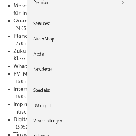
Premium
Messe Dortmund launcht Businessplattform
für innovative Gebäudehüllen
30.05.2024
Quadratisch, praktisch, langweilig?
Services
24.05.2024
Pläne und Nachweise effizienter erstellen
Abo & Shop
23.05.2024
Zukunftsfragen: Wohin entwickelt sich das
Media
Klempnerhandwerk?
23.05.2024
WhatsApp für BAUMETALL-Fans
20.05.2024
Newsletter
PV-M ontage mit Sachverstand erklärt
16.05.2024
Internationales Dach- und Fassadenforum
Specials
16.05.2024
Impressionen des 27. Klempnertreffs in
BM digital
Titisee
16.05.2024
Digitalisierung im Klempnerfachbetrieb
Veranstaltungen
15.05.2024
Tipps zur Vereinfachung der Terminplanung
Kalender