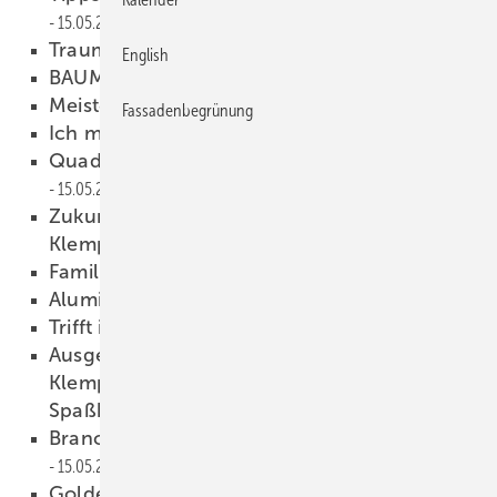
15.05.2024
Traumfabrik und PS-Träume
15.05.2024
English
BAUMETALL 03/2024 als PDF
15.05.2024
Meisterschüler auf Tour
15.05.2024
Fassadenbegrünung
Ich mach das Dach
15.05.2024
Quadratisch, praktisch, langweilig?
15.05.2024
Zukunftsfragen: Wohin entwickelt sich das
Klempnerhandwerk?
15.05.2024
Familientreffen in Titisee*
15.05.2024
Aluminiumtraum
15.05.2024
Trif ft ins Schwarze
15.05.2024
Ausgesprochen losgesprochen – die
Klempner-Rockshow zum Dranbleiben und
Spaßhaben
15.05.2024
Branchenbarometer Top + Flop
15.05.2024
Goldene Spenglerarbeit 2024
15.05.2024