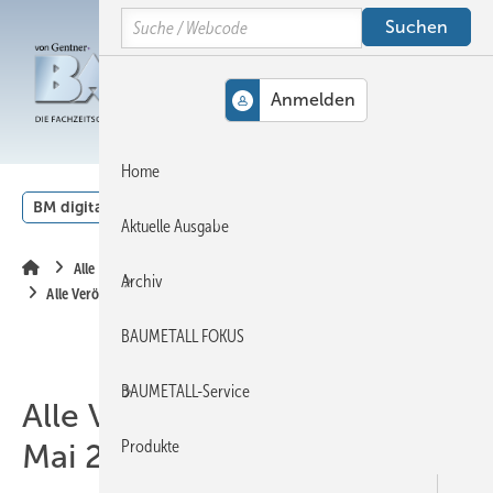
Springe
Springe
Springe
Search
auf
auf
auf
Hauptinhalt
Hauptmenü
SiteSearch
MENÜ
Home
BM digital
Veranstaltungen
Kalender
English
Aktuelle Ausgabe
Alle Inhalte chronologisch
Archiv
Alle Veröffentlichungen im Mai 2024
BAUMETALL FOKUS
BAUMETALL-Service
Alle Veröffentlichungen im
Produkte
Mai 2024