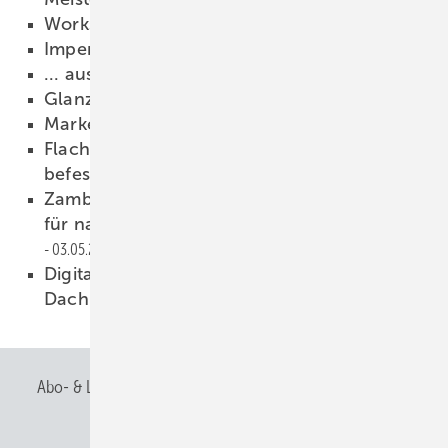
Workshopreihe
15.05.2024
Imperfektionen
15.05.2024
... ausgeDAC Ht
15.05.2024
Glanzvolle Auszeichnung
14.05.2024
Marketing im Fachbetrieb
14.05.2024
Flachdachdämmung mit Schaumklebstoff
befestigen
07.05.2024
Zambelli setzt sich mit DGNB-Mitgliedschaft
für nachhaltige Bauwirtschaft ein
03.05.2024
Digitale Aufmaßtechniken für den
Dachhandwerker der Zukunft
02.05.2024
Abo- & Leserservice
AGB
Alle Inhalte chronologisch
Anmelden
Anmeldung & Registrierung