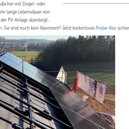
sdächer mit Ziegel- oder
ehr lange Lebensdauer von
 der PV-Anlage übersteigt…
n. Sie sind noch kein Abonnent? Jetzt kostenloses
Probe-Abo
sicher