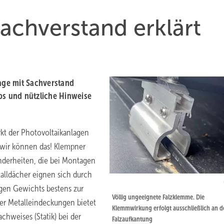
achverstand erklärt
ge mit Sachverstand
ps und nützliche Hinweise
rkt der Photovoltaikanlagen
 wir können das! Klempner
nderheiten, die bei Montagen
alldächer eignen sich durch
ingen Gewichts bestens zur
Völlig ungeeignete Falzklemme. Die
er Metalleindeckungen bietet
Klemmwirkung erfolgt ausschließlich an d
chweises (Statik) bei der
Falzaufkantung