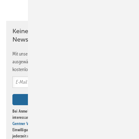
Teilen
Link kopieren
Keine Zeit? Kein Problem mit dem BM
Newsletter!
Mit unserem Newsletter erhalten Sie regelmäßig von uns
ausgewählte Informationen und Neuigkeiten, gebündelt und
kostenlos direkt ins Postfach.
Bei Anmeldung zu diesem Newsletter bin ich damit einverstanden, über
interessante Verlags- und Online-Angebote
der Marken der Alfons W.
Gentner Verlag GmbH & Co. KG
informiert zu werden. Diese
Einwilligung kann ich jederzeit widerrufen und eine Abmeldung ist
jederzeit möglich. Informationen zum Umgang mit Daten finden Sie