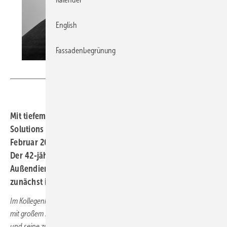
English
Fassadenbegrünung
VM Building Solutions
Mit tiefem Bedauern informiert das Team der VM Building
Solutions Deutschland GmbH, dass Baris Esebali Anfang
Februar 2025 plötzlich und unerwartet verstorben ist.
Der 42-jährige Esebali arbeitete seit 2012 als
Außendienstmitarbeiter bei VM Building Solutions –
zunächst international später in Süddeutschland
Im Kollegenkreis wurde er sehr geschätzt und war ein echter Freund
mit großem Herzen. Esebali war bekannt für sein strahlendes Lächeln
und seine zuvorkommende Höflichkeit. Über VM-Zinc sprach er mit