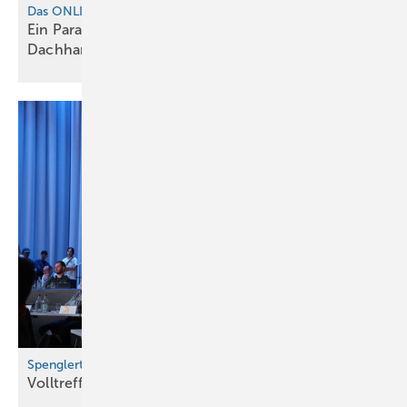
Das ONLINE-EXTRA zur BAUMETALL-Reportage
Ein Paradies, für Maurer, Baumetaller und
Dachhandwerker
Spenglertag in Bern
Volltreffer für die nächste
Generation