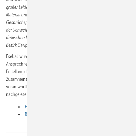
großer Leidenschaft und Überzeugung. Seine Begeisterung für das
Material und dazugehörende Systeme konnte zahlreiche
Gesprächspartner beeindrucken. Titanzink-Spezialist Esebali lebte in
der Schweiz, wo er unlängst auch geheiratet hatte. Der aus dem
türkischen Denizli stammende Handwerker wurde in der Türkei im
Bezirk Garipköy in Tavas beigesetzt.
Esebali wurde auch im BAUMETALL-Team als kompetenter
Ansprechpartner geschätzt. Als Co-Autor war er 2016 bei der
Erstellung des Fachbeitrags
Haus S
und 2019 für die
Zusammenstellung der Reportage
Bleibt alles Anders
mit
verantwortlich. Beide Fachartikel können als Online-Extra barrierefrei
nachgelesen werden.
Haus S
Bleibt alles Anders