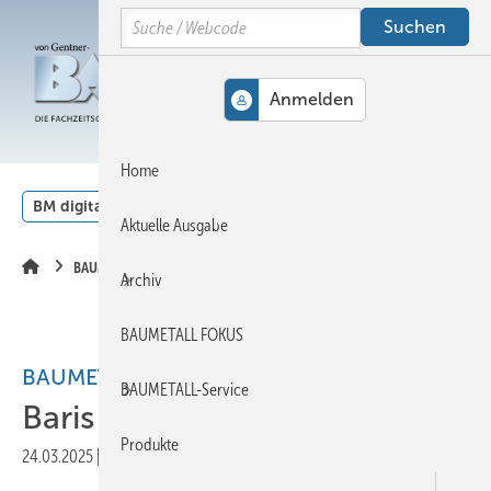
Springe
Springe
Springe
Search
auf
auf
auf
Hauptinhalt
Hauptmenü
SiteSearch
MENÜ
Home
BM digital
Veranstaltungen
Kalender
English
Aktuelle Ausgabe
BAUMETALL-Extra
Archiv
BAUMETALL FOKUS
BAUMETALL-Extra
BAUMETALL-Service
Baris Esebali verstorben
Produkte
24.03.2025
|
Druckvorschau