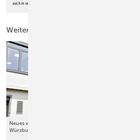
auch in unserer
Datenschutzerklärung
.
Weitere Inhalte
Neues von der (für die) Spengler-Meisterschule in
Würzburg