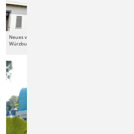
Neues von der (für die) Spengler-Meisterschule in
Würzburg