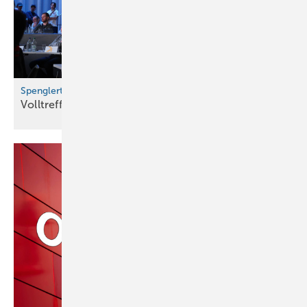
Spenglertag in Bern
Volltreffer für die nächste
Generation