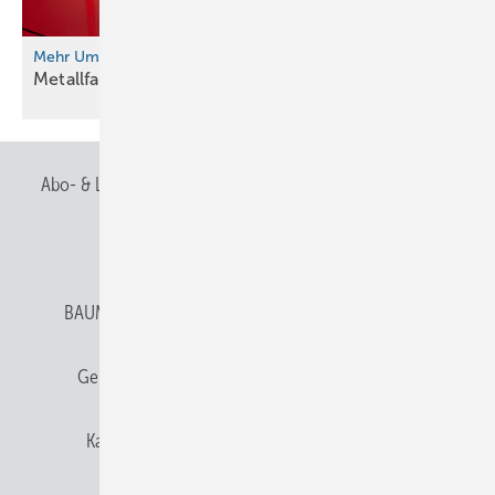
Mehr Umsatz. Besseres Image.
Metallfassade als
Wertanlage
Abo- & Leserservice
AGB
Alle Inhalte chronologisch
Anmelden
Anmeldung & Registrierung
BAUMETALL abonnieren
Datenschutz
E-Paper
Gentner Verlag
Gentner Verlag
Impressum
Karriere bei Gentner
Team
Mediaservice