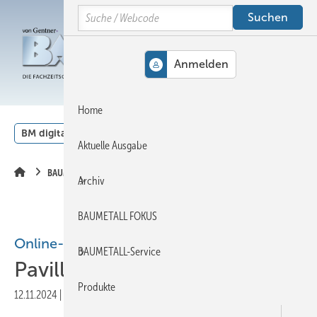
Springe
Springe
Springe
Search
auf
auf
auf
Hauptinhalt
Hauptmenü
SiteSearch
MENÜ
Home
BM digital
Veranstaltungen
Kalender
English
Aktuelle Ausgabe
BAUMETALL-Extra
Archiv
BAUMETALL FOKUS
Online-Extra
BAUMETALL-Service
Pavillon für Pop-Kultur
Produkte
12.11.2024
|
Druckvorschau