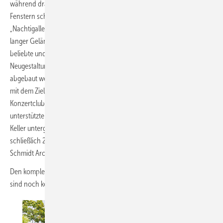
während draußen die Menschen flanieren oder bei geöffneten
Fenstern schlafen. Bis vor wenigen Jahren war das
„Nachtigallenwäldeli“ ein städtebaulich vernachlässigter, 300 m
langer Geländestreifen. Hier befand sich fast 30 Jahre lang die
beliebte und legendäre „Kuppel“. Bevor dieses Zelt im Zuge der
Neugestaltung des Areals 2016 als zonenfremdes Provisorium
abgebaut werden musste, gründete sich eine gemeinnützige Stiftung
mit dem Ziel, sich für einen Neubau und den Betrieb eines
Konzertclubs für die Popmusikszene zu engagieren. Der Kanton
unterstützte das Vorhaben durch die Mitfinanzierung der acht im
Keller untergebrachten Bandproberäume. Den Wettbewerb, der
schließlich 2019 ausgelobt wurde, gewann das Basler Büro Vécsey
Schmidt ­Architekt:innen…
Den kompletten Beitrag lesen Sie in BAUMETALL-Ausgabe 07-2024. Sie
sind noch kein Abonnent?
Jetzt kostenloses Probe-Abo bestellen.