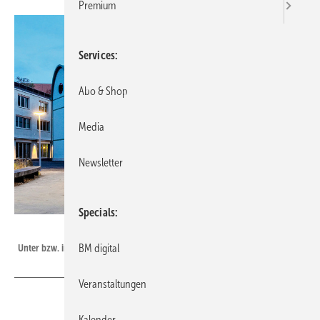
Premium
Services
Abo & Shop
Media
Newsletter
Specials
Bild: Vécsey Schmidt Architekt:innen / Pati Grabowicz
Unter bzw. in der neuen Kuppel Basel finden bis zu 600 Personen ...
BM digital
Veranstaltungen
Kalender