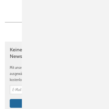
Teilen
Link kopieren
Keine Zeit? Kein Problem mit dem BM
Newsletter!
Mit unserem Newsletter erhalten Sie regelmäßig von uns
ausgewählte Informationen und Neuigkeiten, gebündelt und
kostenlos direkt ins Postfach.