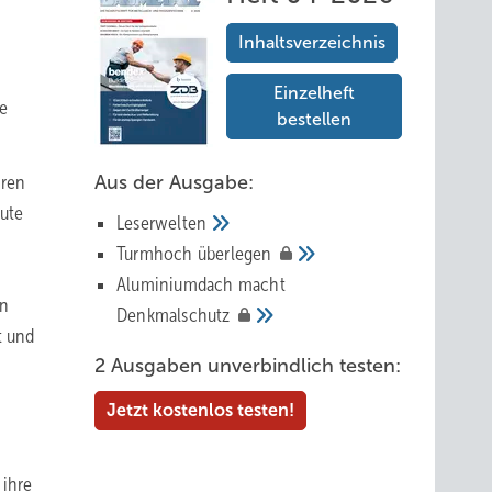
Inhaltsverzeichnis
Einzelheft
e
bestellen
hren
Aus der Ausgabe:
eute
Leserwelten
Tur mhoch
überlegen
Aluminiumdach macht
in
Denkmalschutz
t und
2 Ausgaben unverbindlich testen:
Jetzt kostenlos testen!
 ihre