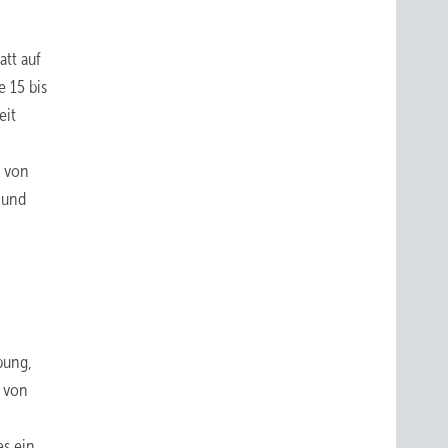
tt auf
 15 bis
eit
n von
 und
bung,
r von
es ein