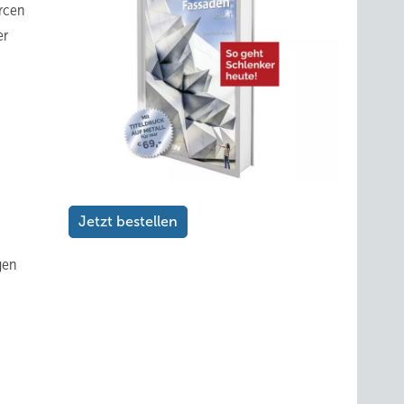
urcen
er
Jetzt bestellen
gen