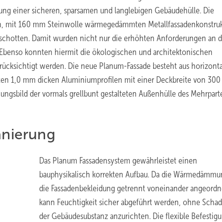
zung einer sicheren, sparsamen und langlebigen Gebäudehülle. Die
ten, mit 160 mm Steinwolle wärmegedämmten Metallfassadenkonstru
schotten. Damit wurden nicht nur die erhöhten Anforderungen an 
. Ebenso konnten hiermit die ökologischen und architektonischen
ücksichtigt werden. Die neue Planum-Fassade besteht aus horizonta
eten 1,0 mm dicken Aluminiumprofilen mit einer Deckbreite von 30
nungsbild der vormals grellbunt gestalteten Außenhülle des Mehrpart
anierung
Das Planum Fassadensystem gewährleistet einen
bauphysikalisch korrekten Aufbau. Da die Wärmedämmu
die Fassadenbekleidung getrennt voneinander angeordne
kann Feuchtigkeit sicher abgeführt werden, ohne Scha
der Gebäudesubstanz anzurichten. Die flexible Befestig