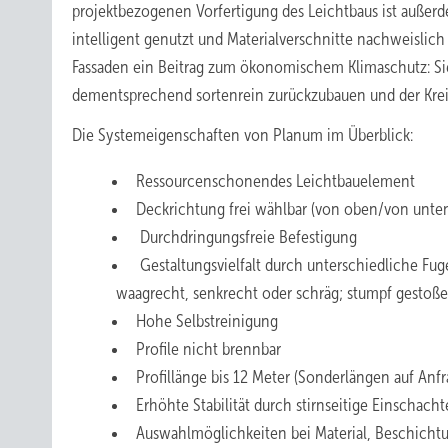
projektbezogenen Vorfertigung des Leichtbaus ist außerd
intelligent genutzt und Materialverschnitte nachweislic
Fassaden ein Beitrag zum ökonomischem Klimaschutz: Sie 
dementsprechend sortenrein zurückzubauen und der Kreis
Die Systemeigenschaften von Planum im Überblick:
Ressourcenschonendes Leichtbauelement
Deckrichtung frei wählbar (von oben/von unte
Durchdringungsfreie Befestigung
Gestaltungsvielfalt durch unterschiedliche F
waagrecht, senkrecht oder schräg; stumpf gestoß
Hohe Selbstreinigung
Profile nicht brennbar
Profillänge bis 12 Meter (Sonderlängen auf Anfr
Erhöhte Stabilität durch stirnseitige Einschach
Auswahlmöglichkeiten bei Material, Beschich