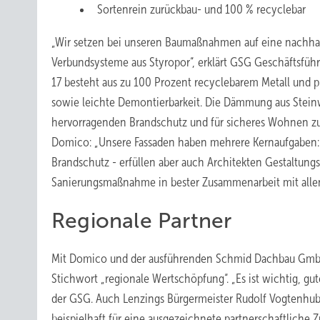
Sortenrein zurückbau- und 100 % recyclebar
„Wir setzen bei unseren Baumaßnahmen auf eine nachhalt
Verbundsysteme aus Styropor“, erklärt GSG Geschäftsführ
17 besteht aus zu 100 Prozent recyclebarem Metall und p
sowie leichte Demontierbarkeit. Die Dämmung aus Steinwol
hervorragenden Brandschutz und für sicheres Wohnen zu 
Domico: „Unsere Fassaden haben mehrere Kernaufgaben: 
Brandschutz - erfüllen aber auch Architekten Gestaltungs
Sanierungsmaßnahme in bester Zusammenarbeit mit allen 
Regionale Partner
Mit Domico und der ausführenden Schmid Dachbau GmbH s
Stichwort „regionale Wertschöpfung“. „Es ist wichtig, gu
der GSG. Auch Lenzings Bürgermeister Rudolf Vogtenhuber 
beispielhaft für eine ausgezeichnete partnerschaftliche