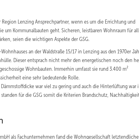
er Region Lenzing Ansprechpartner, wenn es um die Errichtung und
 um Kommunalbauten geht. Sicheren, leistbaren Wohnraum für all
ärken, seien die wichtigen Aspekte der GSG.
ohnhauses an der Waldstraße 15/17 in Lenzing aus den 1970er Ja
nhülle. Dieser entsprach nicht mehr den energetischen noch den h
geschossige Wohnbauten. Immerhin umfasst sie rund 3.400 m²
sicherheit eine sehr bedeutende Rolle.
e Dämmstoffdicke war viel zu gering und auch die Hinterlüftung war 
standen für die GSG somit die Kriterien Brandschutz, Nachhaltigkei
n
mbH als Fachunternehmen fand die Wohngesellschaft letztendliche