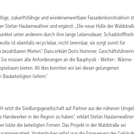
ige, zukunftsfähige und wiederverwertbare Fassadenkonstruktion sta
er Stefan Haubenwallner und ergänzt: „Die neue Hülle der Waldstraße
unktet unter anderem durch ihre lange Lebensdauer, Schadstofffreih
le ist ebenfalls recyclebar, nicht brennbar, sie sorgt somit für
bezahlbaren Mieten“. Dazu erklärt Doris Hummer, Geschäftsführeri
Sie müssen alle Anforderungen an die Bauphysik - Wetter-, Wärme-
spielraum bieten. All dies konnten wir bei dieser gelungenen
Baubeteiligten liefern.“
etzt die Siedlungsgesellschaft auf Partner aus der näheren Umge
te Handwerker in der Region zu haben“, erklärt Stefan Haubenwallne
lobte die beteiligten Firmen. Das Projekt in der Waldstraße sei
 Zusammenarbeit. Vogtenhuber selbst war die Erneuerung des Gebäud