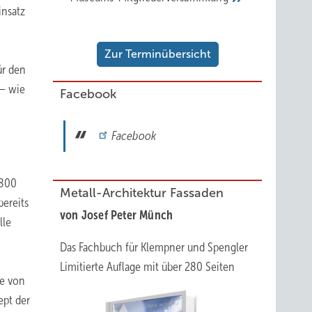
insatz
Zur Terminübersicht
ür den
 – wie
Facebook
Facebook
 800
Metall-Architektur Fassaden
ereits
von Josef Peter Münch
lle
Das Fachbuch für Klempner und Spengler
Limitierte Auflage mit über 280 Seiten
he von
ept der