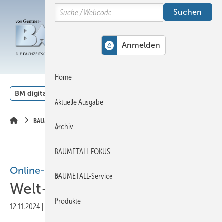
Springe
Springe
Springe
Search
auf
auf
auf
Hauptinhalt
Hauptmenü
SiteSearch
MENÜ
Home
BM digital
Veranstaltungen
Kalender
English
Aktuelle Ausgabe
BAUMETALL-Extra
Archiv
BAUMETALL FOKUS
Online-Extra
BAUMETALL-Service
Welt-Metallfassaden-Tag
Produkte
12.11.2024
|
Druckvorschau