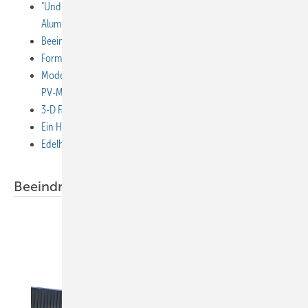
"Und jedem Anfang wohnt ein Zauber inne" - Glänzende
Aluminiumfassade
Beeindruckende Kupfer-Struktur-Steckfalzfassade
Formschönes Messing-Mysterium
Modern: Stahlmodulfassade mit flächenbündig integrierten
PV-Modulen
3-D Fassade aus Aluminiumverbundplatten
Ein Harnisch für die Ritterburg
Edelhülle für Strom-Umspannwerk
Beeindruckende Fassadenprojekte