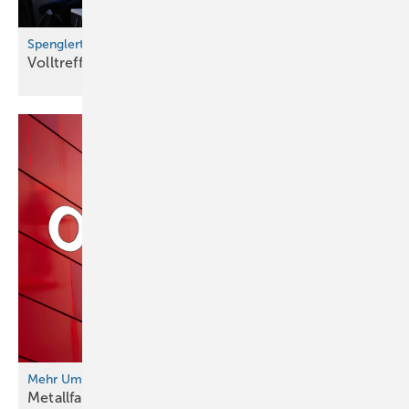
Spenglertag in Bern
Volltreffer für die nächste
Generation
Mehr Umsatz. Besseres Image.
Metallfassade als
Wertanlage