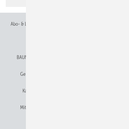
Abo- & Leserservice
AGB
Alle Inhalte chronologisch
Anmelden
Anmeldung & Registrierung
BAUMETALL abonnieren
Datenschutz
E-Paper
Gentner Verlag
Gentner Verlag
Impressum
Karriere bei Gentner
Team
Mediaservice
Mitgliedschaften und Engagement
Newsletter
Privacy Manager
RSS-Feed