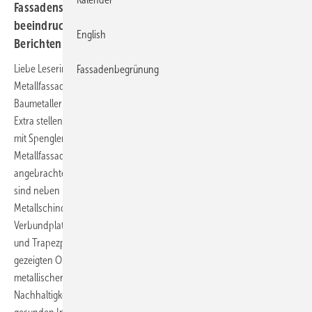
Fassadenschönheiten vor. Jeder einzelne Klick wird mit
beeindruckenden Objekten und dazu passenden
English
Berichten belohnt
Liebe Leserinnen, liebe Leser, am 14. November ist Welt-
Fassadenbegrünung
Metallfassaden-​Tag und somit Gelegenheit zu zeigen, was ein
Baumetaller kann. Im eigens dazu aufgelegten BAUMETALL Online-
Extra stellen Klempnergesellinnen und Flaschnermeister gemeinsam
mit Spenglerinnen und Blechnerazubis beeindruckende
Metallfassaden vor. Ob als komplette Gebäudehülle oder als raffiniert
angebrachtes Fassaden-Accessoires – der Klick lohnt sich. Zu sehen
sind neben beeindruckenden Falzfassaden auch solche aus
Metallschindeln, Paneelen oder Sidings. Aber auch
Verbundplattenkonstruktionen und solche aus selbsttragenden Well-
und Trapezprofilen werden präsentiert. Der Klick lohnt sich, denn alle
gezeigten Objekte haben eines gemeinsam: Sie zeigen die Vorteile
metallischer Gebäudehüllen auf – erbringen den Beweis, dass
Nachhaltigkeit, Umwelt- und Co
-Bilanz sowie die Schaffung eines
2