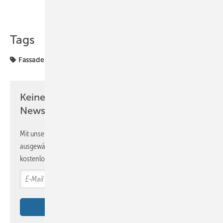
Teilen
Link kopieren
Tags
Fassade
Keine Zeit? Kein Problem mit dem BM
Newsletter!
Mit unserem Newsletter erhalten Sie regelmäßig von uns
ausgewählte Informationen und Neuigkeiten, gebündelt und
kostenlos direkt ins Postfach.