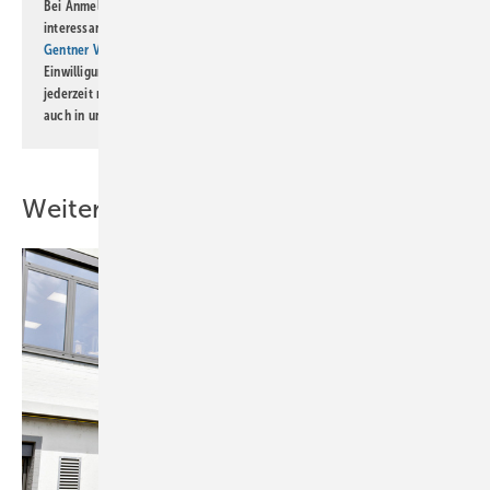
Bei Anmeldung zu diesem Newsletter bin ich damit einverstanden, über
interessante Verlags- und Online-Angebote
der Marken der Alfons W.
Gentner Verlag GmbH & Co. KG
informiert zu werden. Diese
Einwilligung kann ich jederzeit widerrufen und eine Abmeldung ist
jederzeit möglich. Informationen zum Umgang mit Daten finden Sie
auch in unserer
Datenschutzerklärung
.
Weitere Inhalte