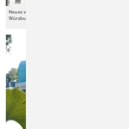
Neues von der (für die) Spengler-Meisterschule in
Würzburg