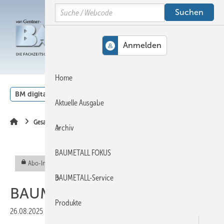
Springe
Springe
Springe
Search
auf
auf
auf
Hauptinhalt
Hauptmenü
SiteSearch
MENÜ
Home
BM digital
Veranstaltungen
Kalender
English
Aktuelle Ausgabe
Gesamt-PDF der Ausgabe
Archiv
BAUMETALL FOKUS
Abo-Inhalt
BAUMETALL-Service
BAUMETALL 05/2025 als PDF
Produkte
26.08.2025
|
Veröffentlicht in
Ausgabe 05-2025