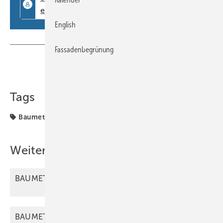
English
Fassadenbegrünung
Teilen
Link kopieren
Tags
Baumetall
PDF
Weitere Inhalte
BAUMETALL 07/2025 als
PDF
BAUMETALL 08/2025 als
PDF