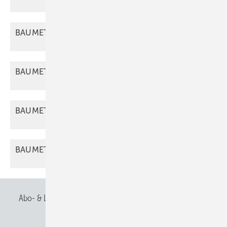
BAUMETALL 01/2026 als
PDF
BAUMETALL 02/2026 als
PDF
BAUMETALL 03/2026 als
PDF
BAUMETALL 04/2026 als
PDF
Abo- & Leserservice
AGB
Alle Inhalte chronologisch