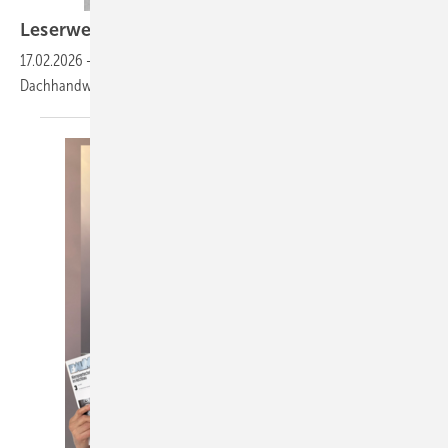
Leserwelten
17.02.2026
-
Auf www.baumetall.de/leserwelten lernst du ­interessante
Dachhandwerker kennen und kannst ­deine Baumetall-Welt
zeigen!