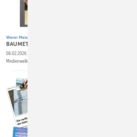
BAUMETALL
Wenn Meisterschüler die Medienwelle reiten
BAUMETALL macht
Schule
06.02.2026
-
Praxis-Workshop in Würzburg: Wenn Meisterschüler die
Medienwelle reiten, trifft Motivation auch
Kreativität!