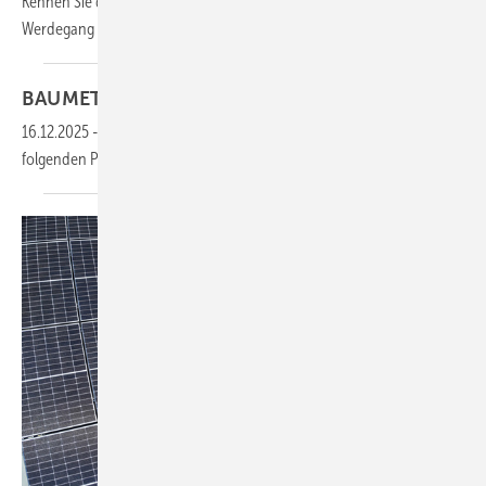
Kennen Sie das? Beim Zurückschauen auf Ihren beruflichen
Werdegang entdecken Sie
erstaunliche...
BAUMETALL 08/2025 als
PDF
16.12.2025
-
Die gesamten Inhalte dieser Ausgabe finden Sie im
folgenden
PDF: