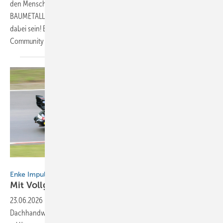
den Menschen, die es anpacken. In der Rubrik Leserwelten stellt
BAUMETALL regelmäßig inspirierende Kollegen vor – und Du kannst
dabei sein! Erzähle uns, was Dich bewegt, und zeige Deiner
Community Deine meisterlichen Arbeiten. Eine kurze
E-Mail...
Bild: BAUMETALL
Enke Impuls-Camp 2026
Mit Vollgas auf das
Dach
23.06.2026
-
Über 130 Auszubildende sind sich einig: Im
Dachhandwerk gibt es die besten Jobs der Welt! Warum das so ist,