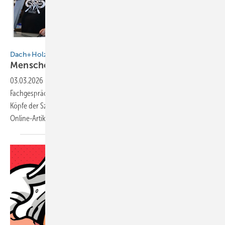
BAUMETALL
Dach+Holz International 2026
Menschen, Menschen und ein
Krokodil
03.03.2026
-
Das Who-is-Who der Branche im Fokus: Networking,
Fachgespräche und echtes Handwerk – BAUMETALL hat bekannte
Köpfe der Szene auf der Messe getroffen und macht mit diesem
Online-Artikel Lust auf
mehr