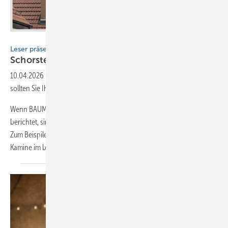
BAUMETALL
Leser präsentieren ihre Arbeiten
Schorstein- und Kamin-Fotos gesucht!
10.04.2026
-
Sie sind Dachhandwerker und lieben was sie tun? Dann
sollten Sie Ihre Arbeit zeigen!
Wenn BAUMETALL aus der Welt der Dächer und Schornsteine
berichtet, sind manchmal sogar Klassiker wie ‚Max & Moritz‘ mit dabei.
Zum Beispile dann, wenn die BAUMETALL-Kamera den Fokus auf
Kamine im
baden...