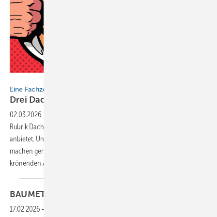
Getty Images / GreenTomato
Eine Fachzeitschrift
Drei Dachberufe und zehn
Fachbeiträge
02.03.2026
-
Entdecke zehn plus einen Fachartikel aus der neuen
Rubrik Dach+Wand, die BAUMETALL hier zum Gratis-Download
anbietet. Unsere Experten Lorelay Nova Wegner und Alexander Peter
machen gemeinsam den Anfang. Der Bonus-Artikel 11 bildet den
krönenden Abschluss dieses
Extras!
BAUMETALL 01/2026 als
PDF
17.02.2026
-
Die gesamten Inhalte dieser Ausgabe finden Sie im