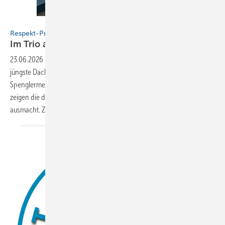
Bild: Falztechnik Bürger
Respekt-Projekt von Fabienne, Marvin und Kai
Im Trio auf
Erfolgskurs
23.06.2026
-
Sie sind ohne Zweifel ein Ausnahmeteam: Deutschlands
jüngste Dachdeckermeisterin Fabienne Ellermeier sowie die
Spenglermeister Marvin Bürger und Kai Plätzmüller. Auf Instagram
zeigen die drei Dachhandwerker, was echte Begeisterung fürs Gewerk
ausmacht. Zum Beispiel, dass Qualität keine Frage
der...