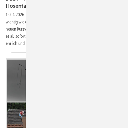
Hosentasche
15.04.2026
-
Das Smartphone ist auf dem Dach mittlerweile fast so
wichtig wie der Hammer. Genau hier setzt BAUMETALL an: Mit dem
neuen Kurzvideo-Format „Der BAUMETALL Buck informiert“ (DBBi) gibt
es ab sofort echtes Expertenwissen direkt aufs Display – kompakt,
ehrlich und
praxisnah