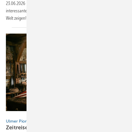
23.06.2026
-
Auf www.baumetall.de/leserwelten lernst du ­
interessante Dachhandwerker kennen und kannst ­deine Baumetall-
Welt
zeigen!
Bild: KI-generiert: Buck/Stadtarchiv Ulm/Adobe/Gemini
Ulmer Pioniergeist
Zeitreise im
Spengler-Raumschiff