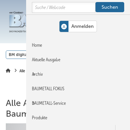
Springe
Springe
Springe
Search
auf
auf
auf
Hauptinhalt
Hauptmenü
SiteSearch
MENÜ
Home
BM digital
Veranstaltungen
Kalender
English
Aktuelle Ausgabe
Alle Artikel zum Thema Baumetall
Archiv
BAUMETALL FOKUS
Alle Artikel zum Thema
BAUMETALL-Service
Baumetall
Produkte