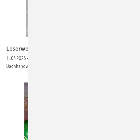
Bilder: Gati Krokodil
Leserwelten
11.05.2026
-
Auf www.baumetall.de/leserwelten lernst du ­interessante
Dachhandwerker kennen und kannst ­deine Baumetall-Welt
zeigen!