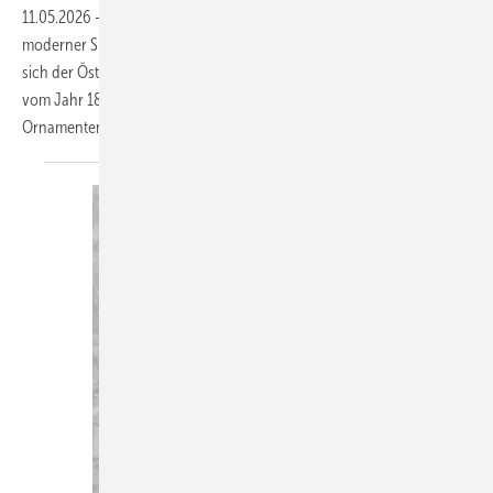
11.05.2026
-
Was verbindet die Geschichte der Stadt Ulm mit
moderner Spenglertechnik? Auf der Suche nach Antworten begibt
sich der Österreicher Thomas Reinbold auf Spurensuche und reist
vom Jahr 1811 ins Jahr 1890 und weiter in die Kaufmann-
Ornamenten-Manufaktur von heute Von Thomas
Reinbold