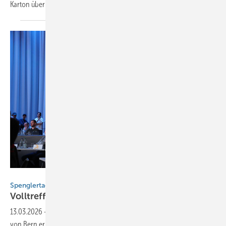
Karton überhaupt
entziffern?
BAUMETALL
Spenglertag in Bern
Volltreffer für die nächste
Generation
13.03.2026
-
Spenglerhandwerk hautnah: Im prall gefüllten Kursaal
von Bern erlebte die Branche am vergangenen Mittwoch einen Tag,