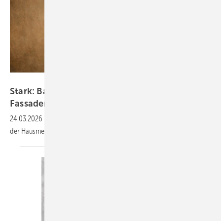
Bild: Gustav Barth GmbH / KI-Info
Sta rk: Barth und BAUMETALL suchen drei
Fassaden-Heros
24.03.2026
-
Bewerbungsstart für das große Live-Fassadenbattle auf
der
Hausmesse