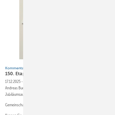
BAUMETALL
Kommentar
150. Etappe: Die Reise geht
weiter
17.12.2025
-
Keine Zukunft ohne Herkunft: Seit 18,5 Jahren führt
Andreas Buck die Redaktion der BAUMETALL. In „seiner“ 150.
Jubiläumsausgabe skizziert er Visionen für die Branche von morgen.
Gemeinschaft und Zukunft