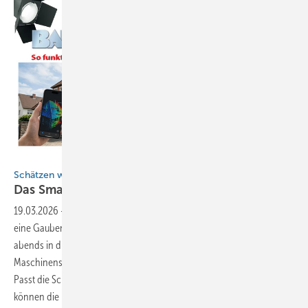
BAUMETALL / Gemini / strichfiguren.de - stock.adobe.com
Schätzen war gestern
Das Smartphone wird zum digitalen
Maßband
19.03.2026
-
Kennen Sie das auch? Mal eben schnell die Maße für
eine Gaubenwange auf einem Brett oder einem Stück Karton notiert,
abends in die Arbeitsanweisung übertragen und dann in die
Maschinensteuerung eintippen. Doch im Hinterkopf nagt die Frage:
Passt die Scharenbreite wirklich? Ist jede Kantung berücksichtigt? Und
können die Kollegen in der Werkstatt meine Handschrift auf dem