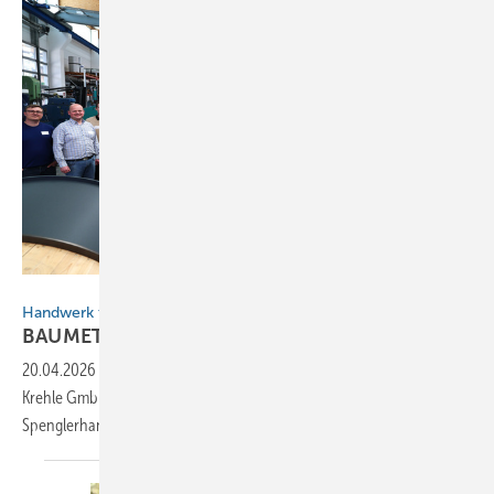
BAUMETALL
Handwerk trifft Hightech
BAUMETALL-Netzwerktreffen in
Landsberg
20.04.2026
-
30 Fachleute aus drei Ländern informierten sich bei der
Krehle GmbH über die digitale Transformation im
Spenglerhandwerk.