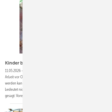
Bild: Baumetall
Kinder betet, der Vater
lötet
11.05.2026
-
Ist das so? Handwerk ist krisensicher, weil die physische
Arbeit vor Ort unersetzlich bleibt und von KI nicht übernommen
werden kann. Das ist aber nur die halbe Wahrheit, denn KI-resistent
bedeutet nicht automatisch auch digitalisierungsresistent. Anders
gesagt: Vorerst werden Roboter
den...